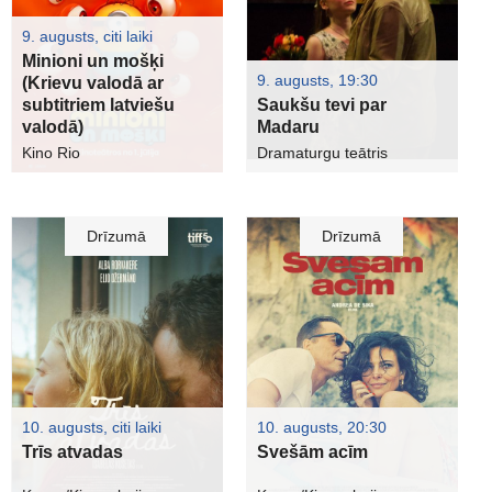
9. augusts, citi laiki
Minioni un mošķi
9. augusts, 19:30
(Krievu valodā ar
subtitriem latviešu
Saukšu tevi par
valodā)
Madaru
Kino Rio
Dramaturgu teātris
Drīzumā
Drīzumā
10. augusts, citi laiki
10. augusts, 20:30
Trīs atvadas
Svešām acīm