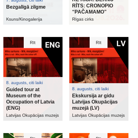
7. augusts, citi laiki
RĪTS: CRONOPIO
Bezgalīgā zilgme
“PAČAMAMO”
Ksuns/Kinogalerija
Rīgas cirks
Rīt
Rīt
8. augusts, citi laiki
8. augusts, citi laiki
Guided tour at
Museum of the
Ekskursija ar gidu
Occupation of Latvia
Latvijas Okupācijas
(ENG)
muzejā (LV)
Latvijas Okupācijas muzejs
Latvijas Okupācijas muzejs