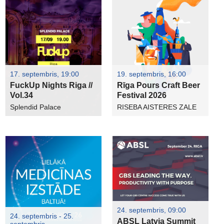
17. septembris, 19:00
19. septembris, 16:00
FuckUp Nights Riga //
Rīga Pours Craft Beer
Vol.34
Festival 2026
Splendid Palace
RISEBA AISTERES ZALE
24. septembris, 09:00
24. septembris - 25.
ABSL Latvia Summit
septembris