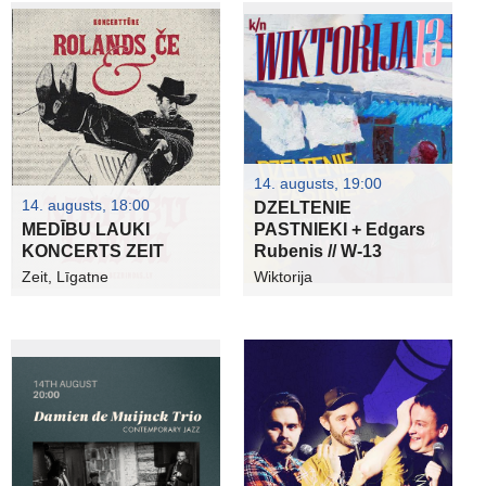
14. augusts, 19:00
14. augusts, 18:00
DZELTENIE
MEDĪBU LAUKI
PASTNIEKI + Edgars
KONCERTS ZEIT
Rubenis // W-13
Zeit, Līgatne
Wiktorija