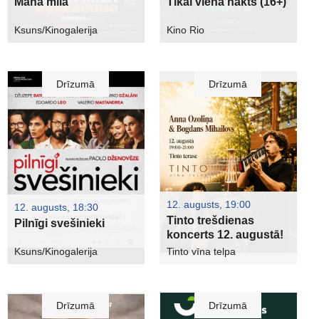
Mana mīla
Tikai viena nakts (16+)
Ksuns/Kinogalerija
Kino Rio
Drīzumā
Drīzumā
12. augusts, 19:00
12. augusts, 18:30
Tinto trešdienas
Pilnīgi svešinieki
koncerts 12. augustā!
Ksuns/Kinogalerija
Tinto vīna telpa
Drīzumā
Drīzumā