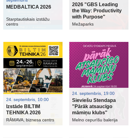
2026 "GBS Leading
MEDBALTICA 2026
the Way: Productivity
with Purpose"
Starptautiskais izstāžu
centrs
Mežaparks
24. septembris, 19:00
24. septembris, 10:00
Sieviešu Stendapa
Izstāde BILTIM
"Pārāk atsaucīgo
TEHNIKA 2026
māmiņu klubs"
RĀMAVA, biznesa centrs
Melno cepurīšu balerija