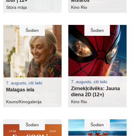
tour | 12+
ietvaros
Stūra māja
Kino Rio
Šodien
Šodien
7. augusts, citi laiki
7. augusts, citi laiki
Zirnekļcilvēks: Jauna
Malagas iela
diena 2D (12+)
Ksuns/Kinogalerija
Kino Rio
Šodien
Šodien