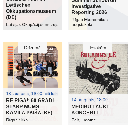
Summer School on
Lettischen
Investigative
Okkupationsmuseum
Reporting 2026
(DE)
Rīgas Ekonomikas
Latvijas Okupācijas muzejs
augstskola
Drīzumā
Iesakām
13. augusts, 19:00, citi laiki
14. augusts, 18:00
RE RĪGA!: 60 GRĀDI
STARP MUMS.
MEDĪBU LAUKI
KAMILA PAIŠA (BE)
KONCERTI
Rīgas cirks
Zeit, Līgatne