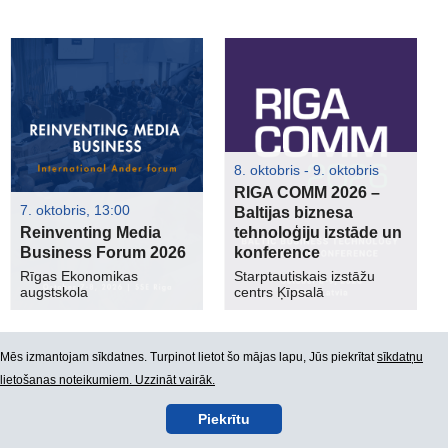
8. oktobris - 9. oktobris
RIGA COMM 2026 –
7. oktobris, 13:00
Baltijas biznesa
Reinventing Media
tehnoloģiju izstāde un
Business Forum 2026
konference
Rīgas Ekonomikas
Starptautiskais izstāžu
augstskola
centrs Ķīpsalā
Mēs izmantojam sīkdatnes. Turpinot lietot šo mājas lapu, Jūs piekrītat
sīkdatņu
lietošanas noteikumiem. Uzzināt vairāk.
Piekrītu