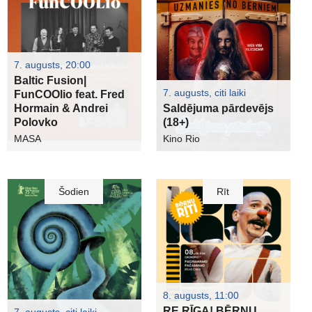
7. augusts, 20:00
Baltic Fusion|
7. augusts, citi laiki
FunCOOlio feat. Fred
Hormain & Andrei
Saldējuma pārdevējs
Polovko
(18+)
MASA
Kino Rio
Šodien
Rīt
8. augusts, 11:00
RE RĪGA! BĒRNU