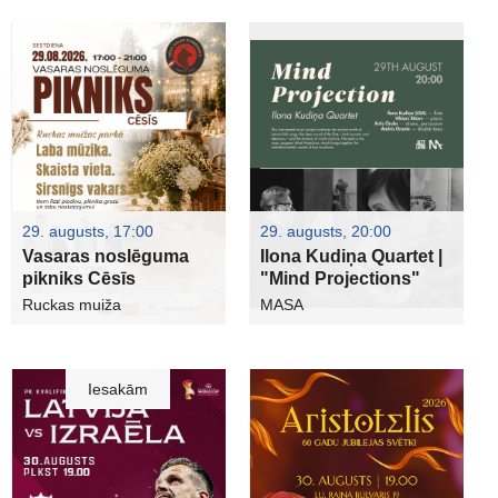
29. augusts, 17:00
29. augusts, 20:00
Vasaras noslēguma
Ilona Kudiņa Quartet |
pikniks Cēsīs
"Mind Projections"
Ruckas muiža
MASA
Iesakām