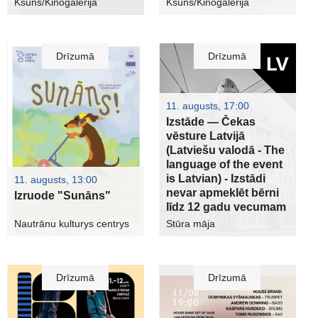
Ksuns/Kinogalerija
Ksuns/Kinogalerija
Drīzumā
Drīzumā
11. augusts, 17:00
Izstāde — Čekas
vēsture Latvijā
(Latviešu valodā - The
language of the event
is Latvian) - Izstādi
11. augusts, 13:00
nevar apmeklēt bērni
Izruode "Sunāns"
līdz 12 gadu vecumam
Nautrānu kulturys centrys
Stūra māja
Drīzumā
Drīzumā