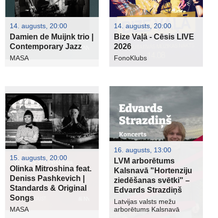
14. augusts, 20:00
14. augusts, 20:00
Damien de Muijnk trio |
Bize Vaļā - Cēsis LIVE
Contemporary Jazz
2026
MASA
FonoKlubs
16. augusts, 13:00
15. augusts, 20:00
LVM arborētums
Olinka Mitroshina feat.
Kalsnavā "Hortenziju
Deniss Pashkevich |
ziedēšanas svētki" –
Standards & Original
Edvards Strazdiņš
Songs
Latvijas valsts mežu
MASA
arborētums Kalsnavā