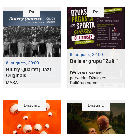
Rīt
Rīt
8. augusts, 22:00
Balle ar grupu "Zuši"
8. augusts, 20:00
Blurry Quartet | Jazz
Džūkstes pagastu
Originals
pārvalde, Džūkstes
MASA
Kultūras nams
Drīzumā
Drīzumā