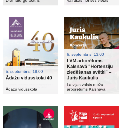
Dramaturgu teātris
Vairākas norises vietas
6. septembris, 13:00
LVM arborētums
Kalsnavā "Hortenziju
5. septembris, 18:00
ziedēšanas svētki" –
Ādažu vidusskolai 40
Juris Kaukulis
Latvijas valsts mežu
Ādažu vidusskola
arborētums Kalsnavā