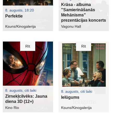
Krāsa - albuma
"Samierināšanās
8. augusts, 18:20
Mehānisms"
Perfektie
prezentācijas koncerts
Ksuns/Kinogalerija
Vagonu Hall
Rīt
Rīt
8. augusts, citi laiki
8. augusts, citi laiki
Zirnekļcilvēks: Jauna
Ielūgums
diena 3D (12+)
Kino Rio
Ksuns/Kinogalerija