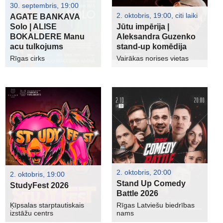
30. septembris, 19:00
2. oktobris, 19:00, citi laiki
AGATE BANKAVA
Solo | ALISE
Jūtu impērija |
BOKALDERE Manu
Aleksandra Guzenko
acu tulkojums
stand-up komēdija
Rīgas cirks
Vairākas norises vietas
2. oktobris, 20:00
2. oktobris, 19:00
Stand Up Comedy
StudyFest 2026
Battle 2026
Ķīpsalas starptautiskais
Rīgas Latviešu biedrības
izstāžu centrs
nams