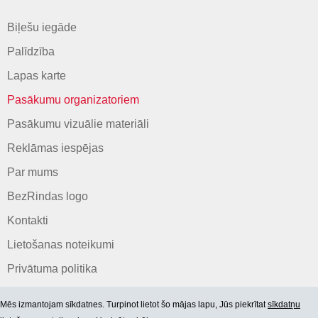
Biļešu iegāde
Palīdzība
Lapas karte
Pasākumu organizatoriem
Pasākumu vizuālie materiāli
Reklāmas iespējas
Par mums
BezRindas logo
Kontakti
Lietošanas noteikumi
Privātuma politika
Mēs izmantojam sīkdatnes. Turpinot lietot šo mājas lapu, Jūs piekrītat
sīkdatņu