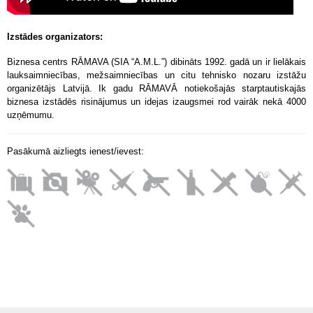
Izstādes organizators:
Biznesa centrs RĀMAVA (SIA “A.M.L.”) dibināts 1992. gadā un ir lielākais
lauksaimniecības, mežsaimniecības un citu tehnisko nozaru izstāžu
organizētājs Latvijā. Ik gadu RĀMAVĀ notiekošajās starptautiskajās
biznesa izstādēs risinājumus un idejas izaugsmei rod vairāk nekā 4000
uzņēmumu.
Pasākumā aizliegts ienest/ievest: