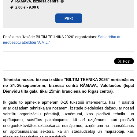
RĀMAVA, biznesa centrs
2.00 € -
9.00 €
Pirkt
Pasākuma "Izstāde BILTIM TEHNIKA 2026" organizators:
Sabiedrība ar
ierobežotu atbildību "A.M.L."
Tehnisko nozaru bizesa izstāde "BILTIM TEHNIKA 2026" norisināsies
no 24.-26.septembrim, biznesa centrā RĀMAVA, Valdlaučos (tepat
Dienvidu tilta galā, tikai 15min braucienā no Rīgas centra).
Ik gadu to apmeklē apmēram 8-10 tūkstoši interesentu, kas ir saistīti
ar ar dažādām tehniskajām nozarēm. Izstādē piedalīsies dažādu ar nozari
saistītu organizāciju pārstāvji, uzņēmumi, kas piedāvā tehniku un
aprīkojumu, saistītos pakalpojumis, kā arī uzņēmumi, kuri piedāvā
energoefektivitātes uzlabošanas risinājumus, uzņēmumi no finansēšanas
un apdrošināšanas sektora, kā arī stādaudzētāji un mājražotāji, kas