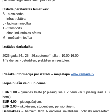
piedāvās iegādāties savu produkciju.
Izstādē pārstāvētās tematikas:
B - būvniecība
I - infrastruktūra
L - lauksaimniecība
T - transports
I - citas industriālas sfēras
M - mežsaimniecība
Izstādes darbalaiks:
2026.gada 24., 25., 26.septembrī, plkst. 10:00-16:00.
Trīs dienas - ceturtdien, piektdien un sestdien.
Plašāka informācija par izstādi – mājaslapā
www.ramava.lv
Ieejas biļešu veidi un cenas:
EUR 9.00
– ģimenes biļete (2 pieaugušie + 2 bērni vai 1 pieaugušais + 3
bērni).
EUR 4.00
– pieaugušajiem.
EUR 2.00
– skolēniem, studentiem, pensionāriem.
Bezmaksas
– bērniem (līdz 6 gadiem), invalīdiem, politiski represētām