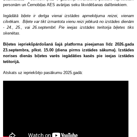
personām un Černobiļas AES avārijas seku likvidēšanas dalībniekiem.
Iegādātā biļete ir derīga vienai izstādes apmekējuma reizei, vienam
cilvēkam. Biļete var tikt izmantota vienu reizi jebkurā no izstādes dienām
- 24., 25., vai 26.septembrī. Pie ieejas izstādes teritorija biļetes tiks
skenētas.
Biļetes iepriekšpārdošanā šajā platforma pieejamas līdz 2026.gada
23.septembra, plkst. 15.00 (diena pirms izstādes sākuma). Izstādes
norises dienās biļetes varēs iegādāties kasēs pie ieejas izstādes
tetitorijā.
Atskats uz iepriekšējo pasākumu 2025.gadā: