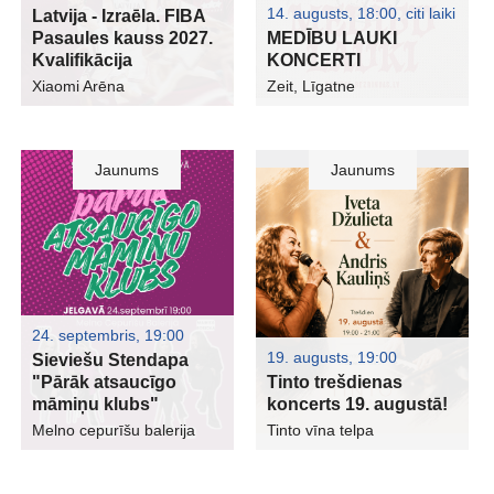
14. augusts, 18:00
,
citi laiki
Latvija - Izraēla. FIBA
Pasaules kauss 2027.
MEDĪBU LAUKI
Kvalifikācija
KONCERTI
Xiaomi Arēna
Zeit, Līgatne
Jaunums
Jaunums
24. septembris, 19:00
19. augusts, 19:00
Sieviešu Stendapa
"Pārāk atsaucīgo
Tinto trešdienas
māmiņu klubs"
koncerts 19. augustā!
Melno cepurīšu balerija
Tinto vīna telpa