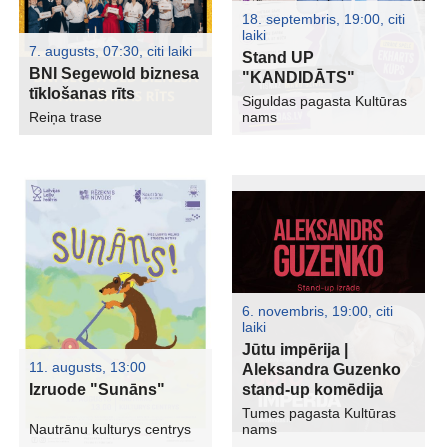
18. septembris, 19:00
,
citi
laiki
7. augusts, 07:30
,
citi laiki
Stand UP
BNI Segewold biznesa
"KANDIDĀTS"
tīklošanas rīts
Siguldas pagasta Kultūras
Reiņa trase
nams
6. novembris, 19:00
,
citi
laiki
Jūtu impērija |
11. augusts, 13:00
Aleksandra Guzenko
Izruode "Sunāns"
stand-up komēdija
Tumes pagasta Kultūras
Nautrānu kulturys centrys
nams