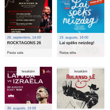
26. septembris, 14:00
19. augusts, 18:00
ROCKTAGONS 26
Lai spēks neizdeg!
Pasta sala
Raiņa sēta
Iesakām
Iesakām
30. augusts, 19:00