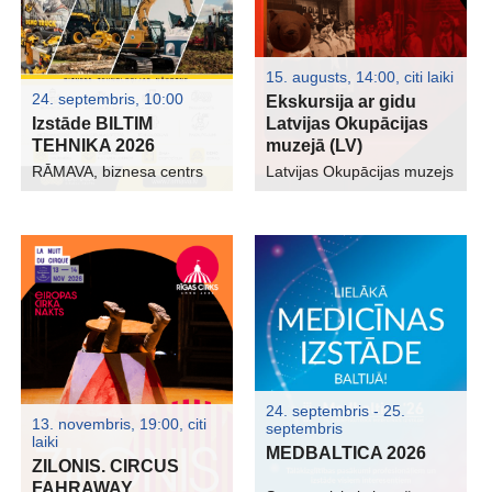
15. augusts, 14:00
,
citi laiki
24. septembris, 10:00
Ekskursija ar gidu
Izstāde BILTIM
Latvijas Okupācijas
TEHNIKA 2026
muzejā (LV)
RĀMAVA, biznesa centrs
Latvijas Okupācijas muzejs
24. septembris - 25.
13. novembris, 19:00
,
citi
septembris
laiki
MEDBALTICA 2026
ZILONIS. CIRCUS
FAHRAWAY