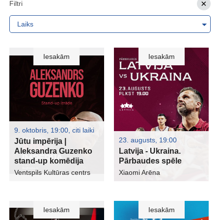
Filtri
Laiks
Iesakām
Iesakām
9. oktobris, 19:00
,
citi laiki
23. augusts, 19:00
Jūtu impērija |
Aleksandra Guzenko
Latvija - Ukraina.
stand-up komēdija
Pārbaudes spēle
Ventspils Kultūras centrs
Xiaomi Arēna
Iesakām
Iesakām