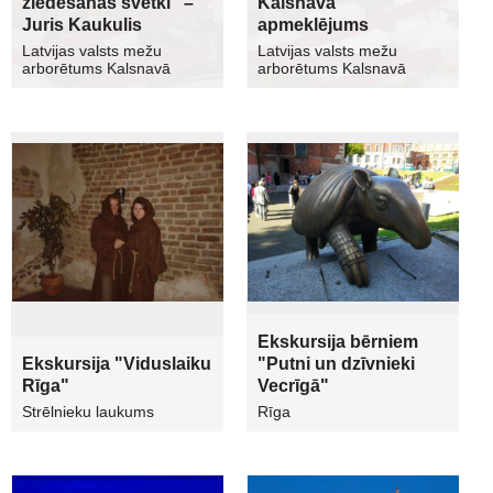
ziedēšanas svētki" –
Kalsnavā
Juris Kaukulis
apmeklējums
Latvijas valsts mežu
Latvijas valsts mežu
arborētums Kalsnavā
arborētums Kalsnavā
Ekskursija bērniem
Ekskursija "Viduslaiku
"Putni un dzīvnieki
Rīga"
Vecrīgā"
Strēlnieku laukums
Rīga