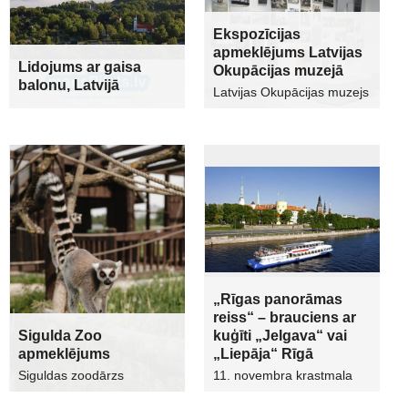
Ekspozīcijas
apmeklējums Latvijas
Lidojums ar gaisa
Okupācijas muzejā
balonu, Latvijā
Latvijas Okupācijas muzejs
„Rīgas panorāmas
reiss“ – brauciens ar
Sigulda Zoo
kuģīti „Jelgava“ vai
apmeklējums
„Liepāja“ Rīgā
Siguldas zoodārzs
11. novembra krastmala