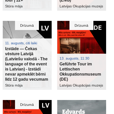
tour | 12+
(ENG)
Stūra māja
Latvijas Okupācijas muzejs
Drīzumā
Drīzumā
11. augusts, citi laiki
Izstāde — Čekas
vēsture Latvijā
13. augusts, 11:30
(Latviešu valodā - The
language of the event
Geführte Tour im
is Latvian) - Izstādi
Lettischen
nevar apmeklēt bērni
Okkupationsmuseum
līdz 12 gadu vecumam
(DE)
Stūra māja
Latvijas Okupācijas muzejs
Drīzumā