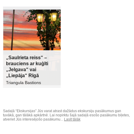
„Saulrieta reiss“ –
brauciens ar kuģīti
„Jelgava“ vai
„Liepāja“ Rīgā
Triangula Bastions
Sadaļā “Ekskursijas” Jūs varat atrast dažādus ekskursiju pasākumus gan
tuvākā, gan tālākā apkārtnē. Lai nopirktu šajā sadaļā esošo pasākumu biļetes,
atveriet Jūs interesējošo pasākumu...
Lasīt tālāk