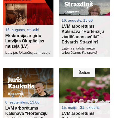
16. augusts, 13:00
LVM arborētums
15. augusts, citi laiki
Kalsnavā "Hortenziju
Ekskursija ar gidu
ziedēšanas svētki" –
Latvijas Okupācijas
Edvards Strazdiņš
muzejā (LV)
Latvijas valsts mežu
Latvijas Okupācijas muzejs
arborētums Kalsnavā
Šodien
6. septembris, 13:00
15. maijs - 31. oktobris
LVM arborētums
Kalsnavā "Hortenziju
LVM arborētums