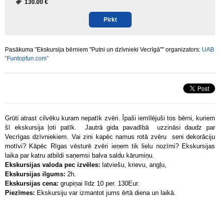
130.00 €
Pirkt
Pasākuma "Ekskursija bērniem "Putni un dzīvnieki Vecrīgā"" organizators:
UAB
“Funtopfun.com”
Grūti atrast cilvēku kuram nepatīk zvēri. Īpaši iemīlējuši tos bērni, kuriem
šī ekskursija ļoti patīk. Jautrā gida pavadībā uzzināsi daudz par
Vecrīgas dzīvniekiem. Vai zini kapēc namus rotā zvēru seni dekorāciju
motīvi? Kāpēc Rīgas vēsturē zvēri ieņem tik lielu nozīmi? Ekskursijas
laika par katru atbildi saņemsi balva saldu kārumiņu.
Ekskursijas valoda pec izvēles:
latviešu, krievu, angļu,
Ekskursijas ilgums:
2h.
Ekskursijas cena:
grupiņai līdz 10 per. 130Eur.
Piezīmes:
Ekskursiju var izmantot jums ērtā diena un laikā.