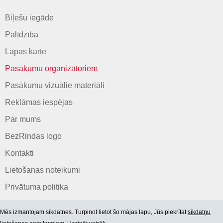
Biļešu iegāde
Palīdzība
Lapas karte
Pasākumu organizatoriem
Pasākumu vizuālie materiāli
Reklāmas iespējas
Par mums
BezRindas logo
Kontakti
Lietošanas noteikumi
Privātuma politika
Mēs izmantojam sīkdatnes. Turpinot lietot šo mājas lapu, Jūs piekrītat
sīkdatņu