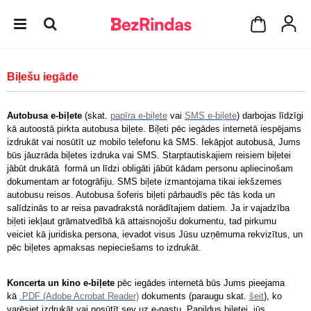
Biļešu iegāde
Autobusa e-biļete
(skat.
papīra e-biļete
vai
SMS e-biļete
) darbojas līdzīgi
kā autoostā pirkta autobusa biļete. Biļeti pēc iegādes internetā iespējams
izdrukāt vai nosūtīt uz mobilo telefonu kā SMS. Iekāpjot autobusā, Jums
būs jāuzrāda biļetes izdruka vai SMS. Starptautiskajiem reisiem biļetei
jābūt drukātā formā un līdzi obligāti jābūt kādam personu apliecinošam
dokumentam ar fotogrāfiju. SMS biļete izmantojama tikai iekšzemes
autobusu reisos. Autobusa šoferis biļeti pārbaudīs pēc tās koda un
salīdzinās to ar reisa pavadrakstā norādītajiem datiem. Ja ir vajadzība
biļeti iekļaut grāmatvedībā kā attaisnojošu dokumentu, tad pirkumu
veiciet kā juridiska persona, ievadot visus Jūsu uzņēmuma rekvizītus, un
pēc biļetes apmaksas nepieciešams to izdrukāt.
Koncerta un kino e-biļete
pēc iegādes internetā būs Jums pieejama
kā
.PDF (Adobe Acrobat Reader)
dokuments (paraugu skat.
šeit
), ko
varēsiet izdrukāt vai nosūtīt sev uz e-pastu. Papildus biļetei, jūs