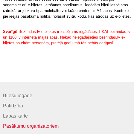
saņemsiet arī e-biļetes lietošanas noteikumus. Iegādāto biļeti iespējams
izdrukāt ar jebkura tipa melnbaltu vai krāsu printeri uz A4 lapas. Kontrole
pie ieejas pasākumā notiks, nolasot svītru kodu, kas atrodas uz e-biļetes.
Svarīgi!
Bezrindas.lv e-biļetes ir iespējams iegādāties TIKAI bezrindas.lv
un 1188.lv interneta mājaslapās. Nekad neiegādājieties bezrindas.lv e-
biļetes no citām personām, pretējā gadījumā tās nebūs derīgas!
Biļešu iegāde
Palīdzība
Lapas karte
Pasākumu organizatoriem