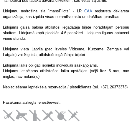
Tā noteikti būs labākā dāvana cilvēkiem, kas vēlas sajūsmu.
Lidojumu nodrošina sia "mansPilots" - LR
CAA
reģistrēta deklarētā
organizācija, kas izpilda visas noramtīvo aktu un drošības prasības.
Lidojums gaisa balonā atbilstoši iegādātajā biļetē norādītajam personu
skaitam. Lidojumā kopā piedalās 4-6 pasažieri.
Lidojuma ilgums aptuveni
vienu stundu.
Lidojuma vieta Latvija (pēc izvēles Vidzeme, Kurzeme, Zemgale vai
Latgale) vai Sigulda, atbilstoši iegādātajai biļetei.
Lidojuma laiks obligāti iepriekš individuāli saskaņojams.
Lidojums iespējams atbilstošos laika apstākļos (vējš līdz 5 m/s, nav
miglas, nav nokrišņu)
Nepieciešama iepriekšēja rezervācija / pieteikšanās (tel. +371 26373373)
Pasākumā aizliegts ienest/ievest: