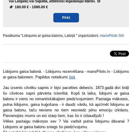
vai Latgale) vai Sigulda, atbilstoši iegādātajai biļetei.
180.00 € -
1080.00 €
Pirkt
Pasākuma "Lidojums ar gaisa balonu, Latvijā " organizators:
mansPilots SIA
Lidojums gaisa balonā. - Lidojumu rezervēšana - mansPilots.lv - Lidojums
ar gaisa baloniem. Papildus noteikumi
šeit
.
Jau izsenis cilvēku sapnis ir bijsi pacelties debesīs. 1873.gadā divi brāļi
šo cilvēces sapni pārvērta īstenībā. Kopš tā laika, lidojumi ar gaisa
balonu ir viens no romantiskākajiem piedzīvojumiem. Pastaiga mākoņos,
putna lidojums, gaisa kuģošana - ir daudz vārdu, kā apzīmēt lidojumu ar
gaisa balonu, taču neviens no tiem nesniedz pilnu emociju izklāstu.
Pievienojies mums un esi starp tiem, kas šo ir izbaudījuši !
Vēlies pastaigu mākoņos sev ? Vai varbūt putna lidojumu dāvanai ?
Lidojums ar gaisa balonu sniegs šo piedzīvojumu.