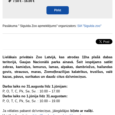
7.50 € -
16.00 €
Pirkt
Pasākuma " Sigulda Zoo apmeklējums" organizators:
SIA "Sigulda zoo"
Lielākais privātais Zoo Latvijā, kas atrodas 11ha plašā dabas
teritorijā, Gaujas Nacionālā parka ainavā. Šeit iespējams satikt
zebras, kamieļus, lemurus, lamas, alpakas, dambriežus, hailandas
govis, strausus, maras, Ziemeļbrazīlijas kalatrikus, trusīšus, valē
kazas, pāvus, surikatus un daudz citus dzīvnieciņus.
Darba laiks no 31.augusta līdz 1.jūnijam:
P, O, T, C, Pk, Se, Sv. : 10.00 – 17.00
Darba laiks no 1.jūnija līdz 31.augustam:
P, O, T, C, Pk, Se, Sv. : 10.00 – 19.00
Ja vēlaties pabarot dzīvnieciņus, jāiegādājas
biļete ar našķi.