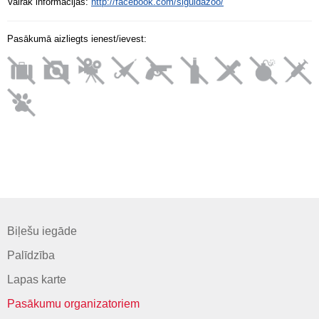
Vairāk informācijas:
http://facebook.com/siguldazoo/
Pasākumā aizliegts ienest/ievest:
Biļešu iegāde
Palīdzība
Lapas karte
Pasākumu organizatoriem