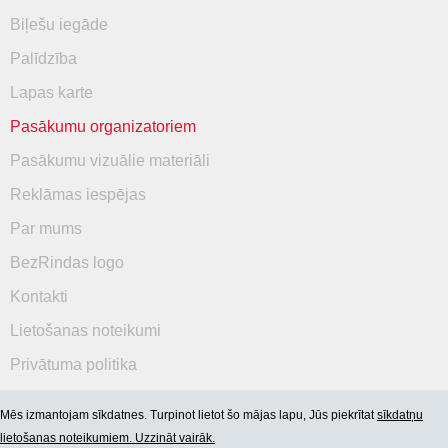
Biļešu iegāde
Palīdzība
Lapas karte
Pasākumu organizatoriem
Pasākumu vizuālie materiāli
Reklāmas iespējas
Par mums
BezRindas logo
Kontakti
Lietošanas noteikumi
Privātuma politika
Mēs izmantojam sīkdatnes. Turpinot lietot šo mājas lapu, Jūs piekrītat
sīkdatņu
lietošanas noteikumiem. Uzzināt vairāk.