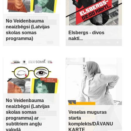
No Veidenbauma
neaizbēgsi (Latvijas
skolas somas
Elsbergs - divos
programma)
naktī...
No Veidenbauma
neaizbēgsi (Latvijas
skolas somas
Veselas muguras
programma) ar
starta
subtitriem angļu
komplekts/DĀVANU
valodā
KARTE