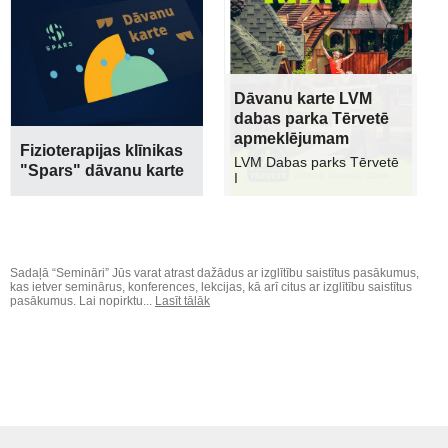
Dāvanu karte LVM
dabas parka Tērvetē
apmeklējumam
Fizioterapijas klīnikas
LVM Dabas parks Tērvetē
"Spars" dāvanu karte
I
Sadaļā “Semināri” Jūs varat atrast dažādus ar izglītību saistītus pasākumus,
kas ietver seminārus, konferences, lekcijas, kā arī citus ar izglītību saistītus
pasākumus. Lai nopirktu...
Lasīt tālāk