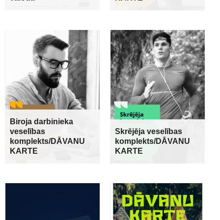
Biroja darbinieka
veselības
Skrējēja veselības
komplekts/DĀVANU
komplekts/DĀVANU
KARTE
KARTE