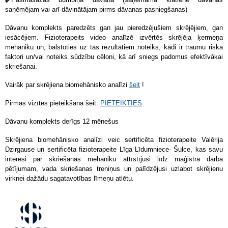
saņēmējam vai arī dāvinātājam pirms dāvanas pasniegšanas)
Dāvanu komplekts paredzēts gan jau pieredzējušiem skrējējiem, gan
iesācējiem. Fizioterapeits video analīzē izvērtēs skrējēja ķermeņa
mehāniku un, balstoties uz tās rezultātiem noteiks, kādi ir traumu riska
faktori un/vai noteiks sūdzību cēloni, kā arī sniegs padomus efektīvākai
skriešanai.
Vairāk par skrējiena biomehānisko analīzi
šeit
!
Pirmās vizītes pieteikšana šeit:
PIETEIKTIES
Dāvanu komplekts derīgs 12 mēnešus
Skrējiena biomehānisko analīzi veic sertificēta fizioterapeite Valērija
Dzirgause un sertificēta fizioterapeite Līga Līdumniece- Šulce, kas savu
interesi par skriešanas mehāniku attīstījusi līdz maģistra darba
pētījumam, vada skriešanas treniņus un palīdzējusi uzlabot skrējienu
virknei dažādu sagatavotības līmeņu atlētu.