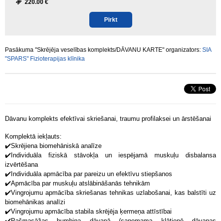
220.00 €
Pirkt
Pasākuma "Skrējēja veselības komplekts/DĀVANU KARTE" organizators:
SIA
"SPARS" Fizioterapijas klīnika
Dāvanu komplekts efektīvai skriešanai, traumu profilaksei un ārstēšanai
Komplektā iekļauts:
✔️
Skrējiena biomehāniskā analīze
✔️
Individuāla fiziskā stāvokļa un iespējamā muskuļu disbalansa
izvērtēšana
✔️
Individuāla apmācība par pareizu un efektīvu stiepšanos
✔️
Apmācība par muskuļu atslābināšanās tehnikām
✔️
Vingrojumu apmācība skriešanas tehnikas uzlabošanai, kas balstīti uz
biomehānikas analīzi
✔️
Vingrojumu apmācība stabila skrējēja ķermeņa attīstībai
✔️Pašmasāžas bumbiņa dāvanā (saņemama klātienē dāvanas