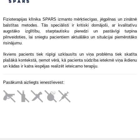
Fizioterapijas klīnika SPARS izmanto mērķtiecīgas, jēgpilnas un zinātnē
balstītas metodes. Tās speciālisti ir kritiski domājoši, ar kvalitatīvu
augstāko izglītību, starptautisku pieredzi un pastāvīgi turpina
pilnveidoties, lai sniegtu pacientiem aktuālāko un situācijai piemērotāko
risinājumu.
Ikviens
pacients tiek rūpīgi uzklausīts un viņa problēma tiek skatīta
plašākā kontekstā, ņemot vērā, kā pacienta sūdzība ietekmē viņa ikdienu
un kādas ir katra iespējas realizēt ieteicamo terapiju.
Pasākumā aizliegts ienest/ievest: