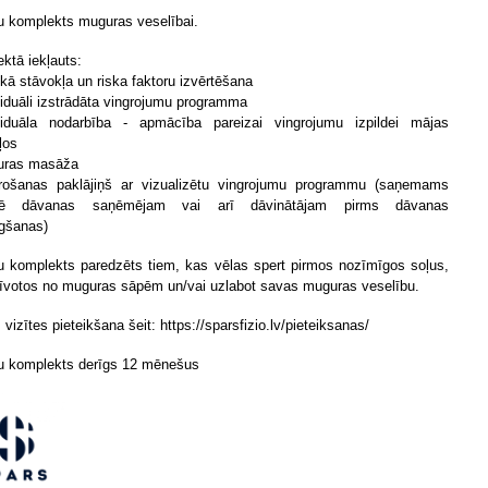
 komplekts muguras veselībai.
ktā iekļauts:
skā stāvokļa un riska faktoru izvērtēšana
viduāli izstrādāta vingrojumu programma
viduāla nodarbība - apmācība pareizai vingrojumu izpildei mājas
ļos
uras masāža
rošanas paklājiņš ar vizualizētu vingrojumu programmu (
saņemams
enē dāvanas saņēmējam vai arī dāvinātājam pirms dāvanas
gšanas)
 komplekts paredzēts tiem, kas vēlas spert pirmos nozīmīgos soļus,
brīvotos no muguras sāpēm un/vai uzlabot savas muguras veselību.
vizītes pieteikšana šeit: https://sparsfizio.lv/pieteiksanas/
 komplekts derīgs 12 mēnešus