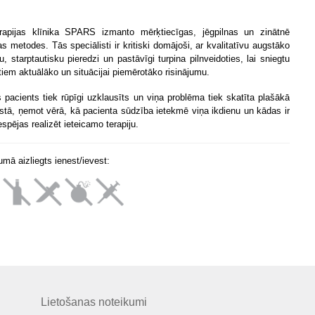
erapijas klīnika SPARS izmanto mērķtiecīgas, jēgpilnas un zinātnē
as metodes. Tās speciālisti ir kritiski domājoši, ar kvalitatīvu augstāko
bu, starptautisku pieredzi un pastāvīgi turpina pilnveidoties, lai sniegtu
tiem aktuālāko un situācijai piemērotāko risinājumu.
ns
pacients tiek rūpīgi uzklausīts un viņa problēma tiek skatīta plašākā
stā, ņemot vērā, kā pacienta sūdzība ietekmē viņa ikdienu un kādas ir
espējas realizēt ieteicamo terapiju.
mā aizliegts ienest/ievest:
Lietošanas noteikumi