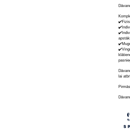
Dāvanu
Komple
✔️F
izi
✔️
Indi
✔️
Indi
apstāk
✔️
Mug
✔️
Ving
klāti
pasnie
Dāvanu
lai at
Pirmās 
Dāvanu