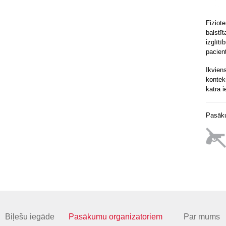
Fiziot
balstīt
izglītī
pacien
Ikvie
kontek
katra i
Pasāku
Biļešu iegāde
Pasākumu organizatoriem
Par mums