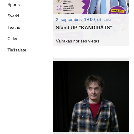
Sports
Svētki
2. septembris, 19:00, citi laiki
Teātris
Stand UP "KANDIDĀTS"
Cirks
Vairākas norises vietas
Tiešsaistē