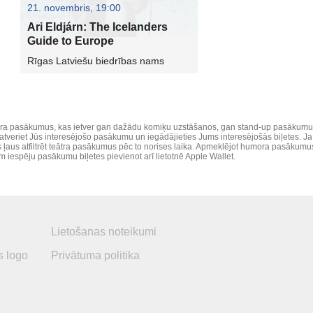
21. novembris, 19:00
Ari Eldjárn: The Icelanders
Guide to Europe
Rīgas Latviešu biedrības nams
ra pasākumus, kas ietver gan dažādu komiķu uzstāšanos, gan stand-up pasākumus, 
veriet Jūs interesējošo pasākumu un iegādājieties Jums interesējošās biļetes. Ja 
, kas ļaus atfiltrēt teātra pasākumus pēc to norises laika. Apmeklējot humora pasākumu
iespēju pasākumu biļetes pievienot arī lietotnē Apple Wallet.
Lietošanas noteikumi
 logo
Privātuma politika