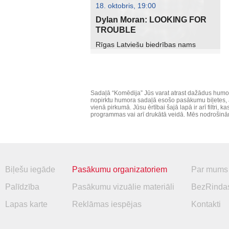
18. oktobris, 19:00
Dylan Moran: LOOKING FOR
TROUBLE
Rīgas Latviešu biedrības nams
Sadaļā “Komēdija” Jūs varat atrast dažādus humo
nopirktu humora sadaļā esošo pasākumu biļetes, at
vienā pirkumā. Jūsu ērtībai šajā lapā ir arī filtri
programmas vai arī drukātā veidā. Mēs nodrošinām 
Biļešu iegāde
Pasākumu organizatoriem
Par mums
Palīdzība
Pasākumu vizuālie materiāli
BezRindas
Lapas karte
Reklāmas iespējas
Kontakti