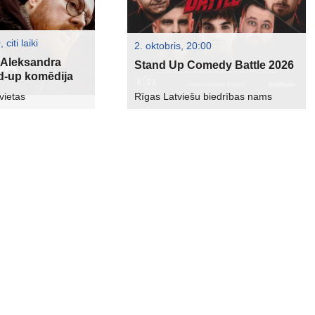
citi laiki
2. oktobris, 20:00
| Aleksandra
Stand Up Comedy Battle 2026
d-up komēdija
vietas
Rīgas Latviešu biedrības nams