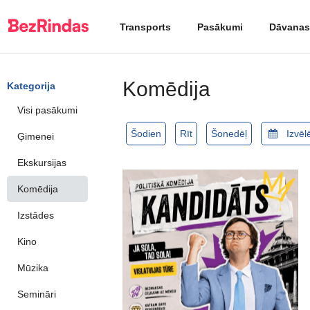
Transports
Pasākumi
Dāvanas
Komēdija
Kategorija
Visi pasākumi
Šodien
Rīt
Šonedēļ
Ģimenei
Ekskursijas
Komēdija
Izstādes
Kino
Mūzika
Semināri