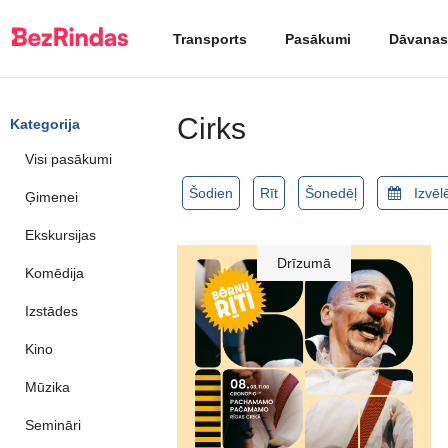
Transports
Pasākumi
Dāvanas
Cirks
Kategorija
Visi pasākumi
Šodien
Rīt
Šonedēļ
Ģimenei
Ekskursijas
Drīzumā
Komēdija
Izstādes
Kino
Mūzika
Semināri