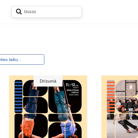
Drīzumā