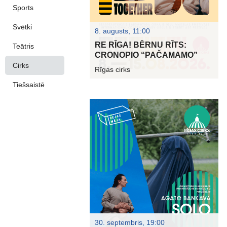
Sports
Svētki
8. augusts, 11:00
RE RĪGA! BĒRNU RĪTS:
Teātris
CRONOPIO “PAČAMAMO”
Cirks
Rīgas cirks
Tiešsaistē
30. septembris, 19:00