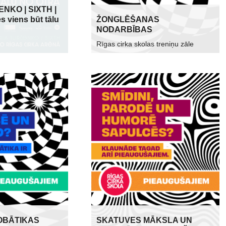
NKO | SIXTH |
s viens būt tālu
ŽONGLĒŠANAS
NODARBĪBAS
Rīgas cirka skolas treniņu zāle
OBĀTIKAS
SKATUVES MĀKSLA UN