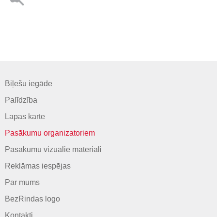
Biļešu iegāde
Palīdzība
Lapas karte
Pasākumu organizatoriem
Pasākumu vizuālie materiāli
Reklāmas iespējas
Par mums
BezRindas logo
Kontakti