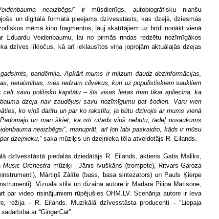
eidenbauma neaizbēgsi
” ir mūsdienīgs, autobiogrāfisku nianšu
ojošs un digitālā formātā pieejams dzīvesstāsts, kas dzejā, dziesmās
zodiskos mēmā kino fragmentos, ļauj skatītājiem uz brīdi nonākt vienā
ar Eduardu Veidenbaumu, lai no pirmās rindas redzētu nozīmīgākos
eka dzīves līkločus, kā arī ieklausītos viņa joprojām aktuālajās dzejas
. gadsimts, pandēmija. Apkārt mums ir milzum daudz dezinformācijas,
ības, netaisnības, mēs redzam cilvēkus, kuri uz populistiskiem saukļiem
 celt savu politisko kapitālu – šīs visas lietas man tikai apliecina, ka
bauma dzeja nav zaudējusi savu nozīmīgumu pat šodien. Varu vien
āties, ko viņš darītu un par ko rakstītu, ja būtu dzīvojis ar mums vienā
 Padomāju un man šķiet, ka īsti citāds viņš nebūtu, tādēļ nosaukums
idenbauma neaizbēgsi”, manuprāt, arī ļoti labi paskaidro, kāds ir mūsu
par dzejnieku,”
saka mūziķis un dzejnieka tēla atveidotājs R. Eilands.
lā dzīvesstāstā piedalās dziedātājs R. Eilands, aktieris Gatis Maliks,
a Music Orchestra
mūziķi - Jānis Ivuškāns (trompete), Ritvars Garoza
iņinstrumenti), Mārtiņš Zālīte (bass, basa sintezators) un Pauls Ķierpe
instrumenti). Vizuālā stila un dizaina autore ir Madara Pilipa Matisone,
rt par video risinājumiem rūpējušies OHM.LV. Scenārija autore ir Ieva
re, režija – R. Eilands. Muzikālā dzīvesstāsta producenti – “Liepaja
 sadarbībā ar “GingerCat”.