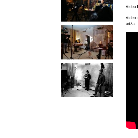
Video 
Video 
brīža.