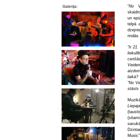
“
No V
Galerija:
skaidr
un epi
telpā 
dzejni
rindās.
“Ir 21
liekul
cenšās
Veiden
aizdom
laikā?
“No Ve
stāsts 
Muzikā
Liepaj
(taust
(sitam
savukā
Dzinta
Music”