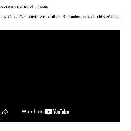
kopējais garums: 34 minūtes
muzikālo dzīvesstāstu var skatīties 3 stundas no koda aktivizēšanas