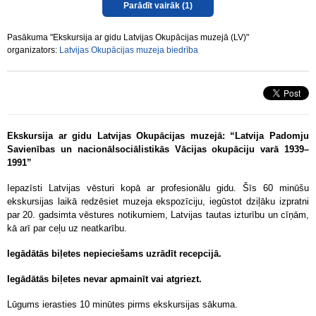
Parādīt vairāk
(1)
Pasākuma "Ekskursija ar gidu Latvijas Okupācijas muzejā (LV)"
organizators:
Latvijas Okupācijas muzeja biedrība
Ekskursija ar gidu Latvijas Okupācijas muzejā: “Latvija Padomju
Savienības un nacionālsociālistikās Vācijas okupāciju varā 1939–
1991”
Iepazīsti Latvijas vēsturi kopā ar profesionālu gidu. Šīs 60 minūšu
ekskursijas laikā redzēsiet muzeja ekspozīciju, iegūstot dziļāku izpratni
par 20. gadsimta vēstures notikumiem, Latvijas tautas izturību un cīņām,
kā arī par ceļu uz neatkarību.
Iegādātās biļetes nepieciešams uzrādīt recepcijā.
Iegādātās biļetes nevar apmainīt vai atgriezt.
Lūgums ierasties 10 minūtes pirms ekskursijas sākuma.