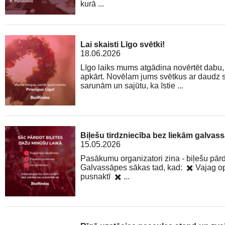
kurā ...
Lai skaisti Līgo svētki!
18.06.2026
Līgo laiks mums atgādina novērtēt dabu, 
apkārt. Novēlam jums svētkus ar daudz 
sarunām un sajūtu, ka īstie ...
Biļešu tirdzniecība bez liekām galva
15.05.2026
Pasākumu organizatori zina - biļešu pārd
Galvassāpes sākas tad, kad: ✖️ Vajag op
pusnaktī ✖️ ...