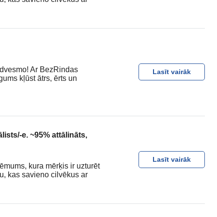
iedvesmo! Ar BezRindas
Lasīt vairāk
ums kļūst ātrs, ērts un
sts/-e. ~95% attālināts,
Lasīt vairāk
ēmums, kura mērķis ir uzturēt
u, kas savieno cilvēkus ar