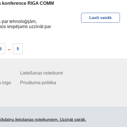
 un konference RIGA COMM
Lasīt vairāk
as par tehnoloģijām,
būs iespējams uzzināt par
..
3
5
Lietošanas noteikumi
 logo
Privātuma politika
sīkdatņu lietošanas noteikumiem. Uzzināt vairāk.
© 2006-2026 SIA "BEZRINDAS.LV".