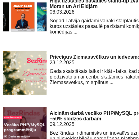
Rīgā uzstāsies pasaules stand-up zva
Moran un Ari Eldjárn
06.03.2026
Šogad Latvijā gaidāmi vairāki starptauti
kuros uzstāsies pasaulē pazīstami komiķi. 
komēdijas ...
Priecīgus Ziemassvētkus un iedvesm
23.12.2025
Gada skaistākais laiks ir klāt - laiks, ka
piedzīvoto un ar cerību skatāmies nākot
Ziemassvētkus, mierpilnus ...
Aicinām darbā vecāko PHP/MySQL pro
~50% slodzes darbam
09.12.2025
BezRindas ir dinamisks un inovatīvs uzņ
un pilnveidot biļešu pārdošanas platform