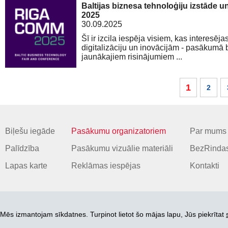
Baltijas biznesa tehnoloģiju izstāde
2025
30.09.2025
Šī ir izcila iespēja visiem, kas interesēj
digitalizāciju un inovācijām - pasākumā 
jaunākajiem risinājumiem ...
1
2
Biļešu iegāde
Pasākumu organizatoriem
Par mums
Palīdzība
Pasākumu vizuālie materiāli
BezRindas
Lapas karte
Reklāmas iespējas
Kontakti
Mēs izmantojam sīkdatnes. Turpinot lietot šo mājas lapu, Jūs piekrītat