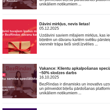
unikāliem notikumiem ...
Dāvini mirkļus, nevis lietas!
05.12.2025
Uzdāvini saviem mīļajiem mirkļus, kas 
biļetēm un dāvanu kartēm svētku pārsteig
vienmēr trāpa tieši sirdī.Izvēlies ...
Vakance: Klientu apkalpošanas speciāli
~50% slodzes darbs
16.10.2025
BezRindas ir dinamisks un inovatīvs uzņ
un pilnveidot biļešu pārdošanas platform
unikāliem notikumiem ...