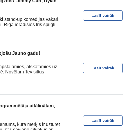
igznes: Jimmy Carr, Dylan
Lasīt vairāk
ski stand-up komēdijas vakari,
Rīgā ieradīsies trīs spilgti
ojošu Jauno gadu!
d apstājamies, atskatāmies uz
Lasīt vairāk
nē. Novēlam Tev siltus
grammētāju attālinātam,
Lasīt vairāk
ēmums, kura mērķis ir uzturēt
u, kas savieno cilvēkus ar