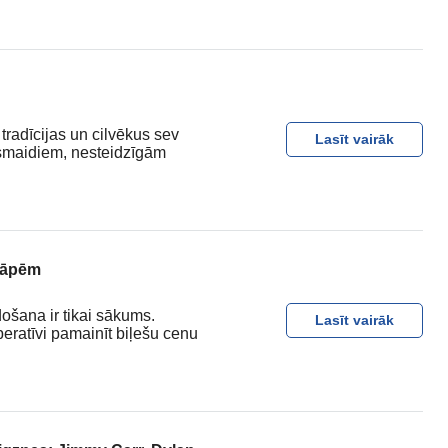
tradīcijas un cilvēkus sev
Lasīt vairāk
smaidiem, nesteidzīgām
ssāpēm
ošana ir tikai sākums.
Lasīt vairāk
eratīvi pamainīt biļešu cenu