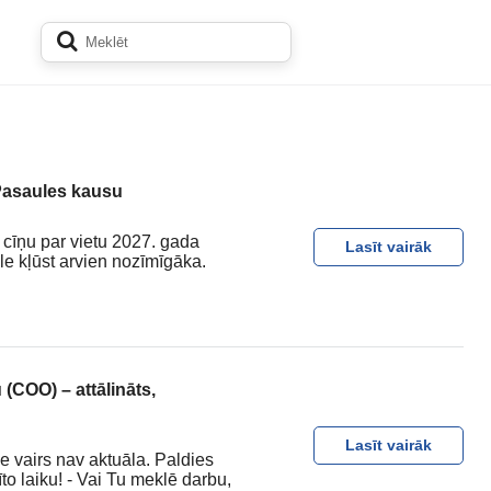
 Pasaules kausu
 cīņu par vietu 2027. gada
Lasīt vairāk
ēle kļūst arvien nozīmīgāka.
(COO) – attālināts,
Lasīt vairāk
e vairs nav aktuāla. Paldies
to laiku! - Vai Tu meklē darbu,