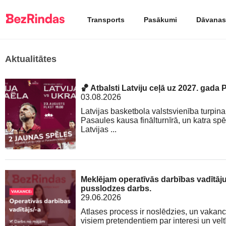
Transports
Pasākumi
Dāvanas
Aktualitātes
🏀 Atbalsti Latviju ceļā uz 2027. gada
03.08.2026
Latvijas basketbola valstsvienība turpina
Pasaules kausa finālturnīrā, un katra sp
Latvijas ...
Meklējam operatīvās darbības vadītāju 
pusslodzes darbs.
29.06.2026
Atlases process ir noslēdzies, un vakanc
visiem pretendentiem par interesi un veltī