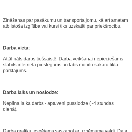
Zināšanas par pasākumu un transporta jomu, kā arī amatam
atbilstoša izglītība vai kursi tiks uzskatīti par priekšrocību.
Darba vieta:
Attālināts darbs tiešsaistē. Darba veikšanai nepieciešams
stabils interneta pieslēgums un labs mobilo sakaru tīkla
pārklājums.
Darba laiks un noslodze:
Nepilna laika darbs - aptuveni pusslodze (~4 stundas
dienā).
Darba grafiku iespējams saskaņot ar uzņēmuma valdi. Daļa