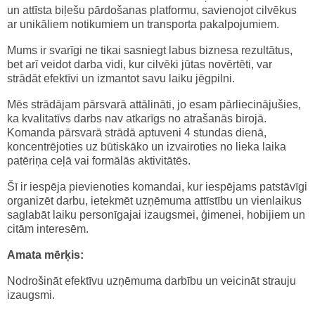
un attīsta biļešu pārdošanas platformu, savienojot cilvēkus
ar unikāliem notikumiem un transporta pakalpojumiem.
Mums ir svarīgi ne tikai sasniegt labus biznesa rezultātus,
bet arī veidot darba vidi, kur cilvēki jūtas novērtēti, var
strādāt efektīvi un izmantot savu laiku jēgpilni.
Mēs strādājam pārsvarā attālināti, jo esam pārliecinājušies,
ka kvalitatīvs darbs nav atkarīgs no atrašanās birojā.
Komanda pārsvarā strādā aptuveni 4 stundas dienā,
koncentrējoties uz būtiskāko un izvairoties no lieka laika
patēriņa ceļā vai formālās aktivitātēs.
Šī ir iespēja pievienoties komandai, kur iespējams patstāvīgi
organizēt darbu, ietekmēt uzņēmuma attīstību un vienlaikus
saglabāt laiku personīgajai izaugsmei, ģimenei, hobijiem un
citām interesēm.
Amata mērķis:
Nodrošināt efektīvu uzņēmuma darbību un veicināt strauju
izaugsmi.