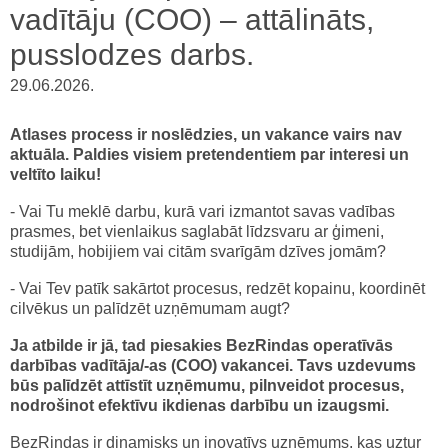
vadītāju (COO) – attālināts,
pusslodzes darbs.
29.06.2026.
Atlases process ir noslēdzies, un vakance vairs nav
aktuāla. Paldies visiem pretendentiem par interesi un
veltīto laiku!
- Vai Tu meklē darbu, kurā vari izmantot savas vadības
prasmes, bet vienlaikus saglabāt līdzsvaru ar ģimeni,
studijām, hobijiem vai citām svarīgām dzīves jomām?
- Vai Tev patīk sakārtot procesus, redzēt kopainu, koordinēt
cilvēkus un palīdzēt uzņēmumam augt?
Ja atbilde ir jā, tad piesakies BezRindas operatīvās
darbības vadītāja/-as (COO) vakancei. Tavs uzdevums
būs palīdzēt attīstīt uzņēmumu, pilnveidot procesus,
nodrošinot efektīvu ikdienas darbību un izaugsmi.
BezRindas ir dinamisks un inovatīvs uzņēmums, kas uztur