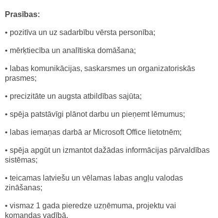
Prasības:
• pozitīva un uz sadarbību vērsta personība;
• mērķtiecība un analītiska domāšana;
• labas komunikācijas, saskarsmes un organizatoriskās
prasmes;
• precizitāte un augsta atbildības sajūta;
• spēja patstāvīgi plānot darbu un pieņemt lēmumus;
• labas iemaņas darbā ar Microsoft Office lietotnēm;
• spēja apgūt un izmantot dažādas informācijas pārvaldības
sistēmas;
• teicamas latviešu un vēlamas labas angļu valodas
zināšanas;
• vismaz 1 gada pieredze uzņēmuma, projektu vai
komandas vadībā.