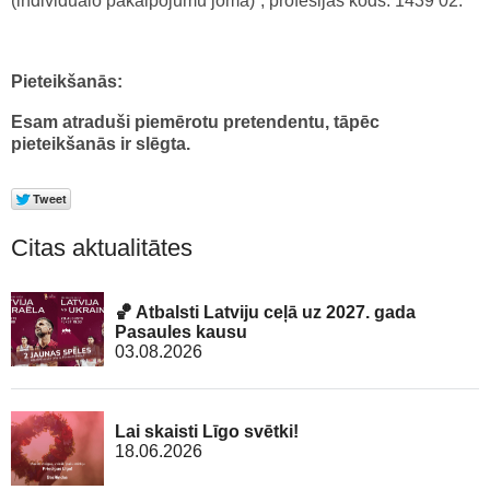
(individuālo pakalpojumu jomā)”, profesijas kods: 1439 02.
Pieteikšanās:
Esam atraduši piemērotu pretendentu, tāpēc
pieteikšanās ir slēgta.
Citas aktualitātes
🏀 Atbalsti Latviju ceļā uz 2027. gada
Pasaules kausu
03.08.2026
Lai skaisti Līgo svētki!
18.06.2026