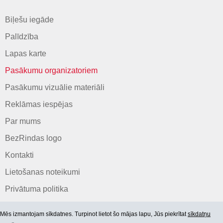
Biļešu iegāde
Palīdzība
Lapas karte
Pasākumu organizatoriem
Pasākumu vizuālie materiāli
Reklāmas iespējas
Par mums
BezRindas logo
Kontakti
Lietošanas noteikumi
Privātuma politika
Mēs izmantojam sīkdatnes. Turpinot lietot šo mājas lapu, Jūs piekrītat
sīkdatņu