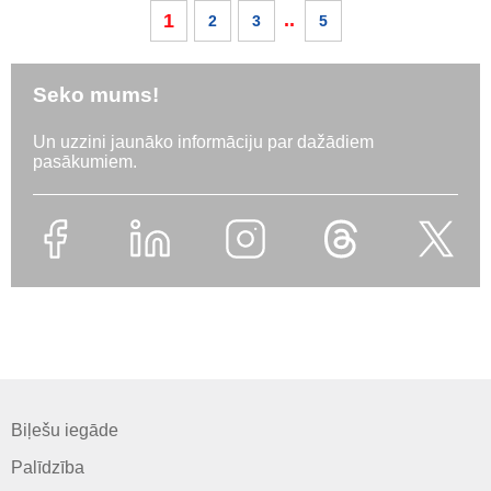
..
1
2
3
5
Seko mums!
Un uzzini jaunāko informāciju par dažādiem
pasākumiem.
Biļešu iegāde
Palīdzība