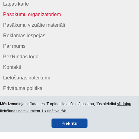
Lapas karte
Pasākumu organizatoriem
Pasākumu vizuālie materiāli
Reklāmas iespējas
Par mums
BezRindas logo
Kontakti
Lietošanas noteikumi
Privātuma politika
Mēs izmantojam sīkdatnes. Turpinot lietot šo mājas lapu, Jūs piekrītat
sīkdatņu
lietošanas noteikumiem. Uzzināt vairāk.
Piekrītu