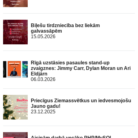
Biļešu tirdzniecība bez liekām
galvassāpēm
15.05.2026
Rīgā uzstāsies pasaules stand-up
zvaigznes: Jimmy Carr, Dylan Moran un Ari
Eldjárn
06.03.2026
Priecīgus Ziemassvētkus un iedvesmojošu
Jauno gadu!
23.12.2025
Aicinām darbā vecāko PHP/MySQL