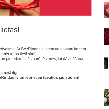
lietas!
 iedvesmo! Ar BezRindas biļetēm un dāvanu kartēm
nmēr trāpa tieši sirdī.
 un pieredžu - mēs parūpēsimies, lai dāvināšana
tmiņā ilgi.
zRindas.lv un iepriecini tuvākos jau šodien!