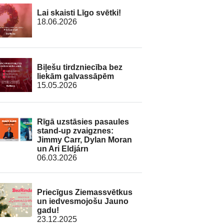
Lai skaisti Līgo svētki!
18.06.2026
Biļešu tirdzniecība bez
liekām galvassāpēm
15.05.2026
Rīgā uzstāsies pasaules
stand-up zvaigznes:
Jimmy Carr, Dylan Moran
un Ari Eldjárn
06.03.2026
Priecīgus Ziemassvētkus
un iedvesmojošu Jauno
gadu!
23.12.2025