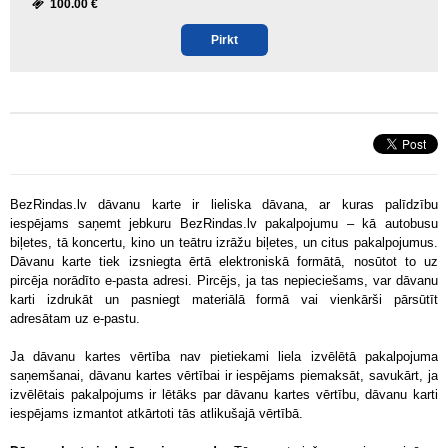
100.00 €
Pirkt
BezRindas.lv dāvanu karte ir lieliska dāvana, ar kuras palīdzību
iespējams saņemt jebkuru BezRindas.lv pakalpojumu – kā autobusu
biļetes, tā koncertu, kino un teātru izrāžu biļetes, un citus pakalpojumus.
Dāvanu karte tiek izsniegta ērtā elektroniskā formātā, nosūtot to uz
pircēja norādīto e-pasta adresi. Pircējs, ja tas nepieciešams, var dāvanu
karti izdrukāt un pasniegt materiālā formā vai vienkārši pārsūtīt
adresātam uz e-pastu.
Ja dāvanu kartes vērtība nav pietiekami liela izvēlētā pakalpojuma
saņemšanai, dāvanu kartes vērtībai ir iespējams piemaksāt, savukārt, ja
izvēlētais pakalpojums ir lētāks par dāvanu kartes vērtību, dāvanu karti
iespējams izmantot atkārtoti tās atlikušajā vērtībā.