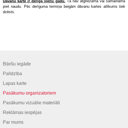
Dāvanu karte ir derīga vienu gadu.
Tā nav atgriežama vai samaināma
pret naudu. Pēc derīguma termiņa beigām dāvanu kartes atlikums tiek
dzēsts.
Biļešu iegāde
Palīdzība
Lapas karte
Pasākumu organizatoriem
Pasākumu vizuālie materiāli
Reklāmas iespējas
Par mums