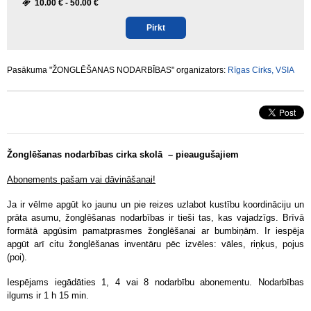
10.00 € -
50.00 €
Pirkt
Pasākuma "ŽONGLĒŠANAS NODARBĪBAS" organizators:
Rīgas Cirks, VSIA
Žonglēšanas nodarbības cirka skolā – pieaugušajiem
Abonements pašam vai dāvināšanai!
Ja ir vēlme apgūt ko jaunu un pie reizes uzlabot kustību koordināciju un
prāta asumu, žonglēšanas nodarbības ir tieši tas, kas vajadzīgs. Brīvā
formātā apgūsim pamatprasmes žonglēšanai ar bumbiņām. Ir iespēja
apgūt arī citu žonglēšanas inventāru pēc izvēles: vāles, riņķus, pojus
(poi).
Iespējams iegādāties 1, 4 vai 8 nodarbību abonementu. Nodarbības
ilgums ir 1 h 15 min.