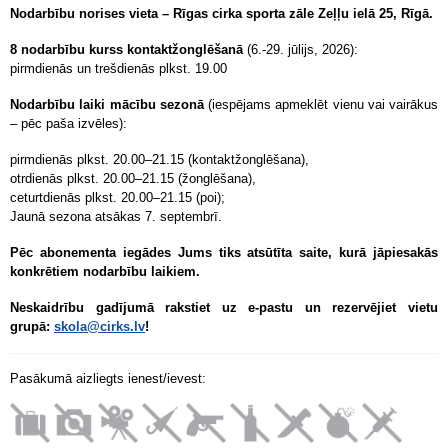
Nodarbību norises vieta – Rīgas cirka sporta zāle Zeļļu ielā 25, Rīgā.
8 nodarbību kurss kontaktžonglēšanā
(6.-29. jūlijs, 2026):
pirmdienās un trešdienās plkst. 19.00
Nodarbību laiki mācību sezonā
(iespējams apmeklēt vienu vai vairākus
– pēc paša izvēles):
pirmdienās plkst. 20.00–21.15 (
kontaktžonglēšana
),
otrdienās plkst. 20.00–21.15 (žonglēšana),
ceturtdienās plkst. 20.00–21.15 (poi);
Jaunā sezona atsākas 7. septembrī.
Pēc abonementa iegādes Jums tiks atsūtīta saite, kurā jāpiesakās
konkrētiem nodarbību laikiem.
Neskaidrību gadījumā rakstiet uz e-pastu un rezervējiet vietu
grupā:
skola@cirks.lv
!
Pasākumā aizliegts ienest/ievest: