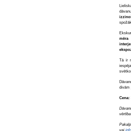
Lielis
dāvan
izzin
spožāk
Ekskur
mēra 
interj
ekspoz
Tā ir 
iespēj
svētko
Dāvanu
divām 
Cena:
Dāvanu
vērtīb
Pakalp
vai
inf