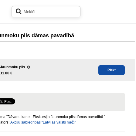
aunmoku pils dāmas pavadībā
Jaunmoku pils
Pirkt
31.00 €
ma "Dāvanu karte - Ekskursija Jaunmoku pils dāmas pavadībā "
ators:
Akciju sabiedrības “Latvijas valsts meži”