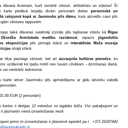
ka dāvana ikvienam, kurš novērtē vēsturi, arhitektūru un stāstus! Šī
u karte piedāvā iespēju divām personām doties
personiskā un
ošā ceļojumā kopā ar Jaunmoku pils dāmu
, kura aizvedīs cauri pils
ajām vēstures lappusēm.
sijas laikā dāvanas saņēmēji izzinās pils tapšanas stāstu kā
Rīgas
Džordža Armitsteda medību rezidencei
, iepazīs
jūgendstila
era ekspozīcijas
pils pirmajā stāvā un
interaktīvās Meža muzeja
īcijas
otrajā stāvā.
ne tikai pastaiga vēsturē, bet arī
aizraujoša kultūras pieredze
, ko
ams uzdāvināt kā īpašu mirkli sev tuvam cilvēkam – dzimšanas dienā,
s vai vienkārši iedvesmai.
 karte ietver Jaunmoku pils apmeklējumu ar gidu latviešu valodā
personām.
31.00 EUR (2 personām)
 kartes ir derīgas 12 mēnešus no iegādes brīža. Visi pakalpojumi un
a ir jāizmanto vienā izmantošanas reizē.
ojumi pirms to izmantošanas ir jārezervē iepriekš pa t. +371 26187442
o@jaunmokupils.lv
.