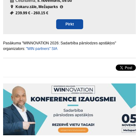
Ceturtdiena,
5. novembris, 09:00
Kokaru zāle, Mežaparks
239.99 € -
260.15 €
Pirkt
Pasākuma "WINNOVATION 2026: Sadarbība pārslodzes apstākļos"
organizators:
"WIN partners" SIA