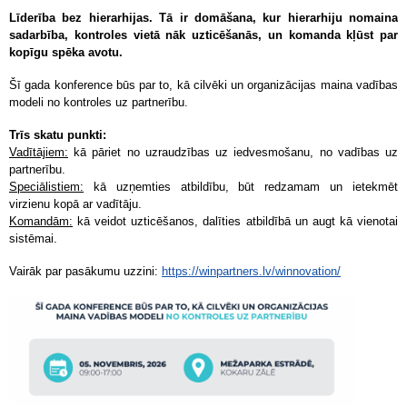
Līderība bez hierarhijas. Tā ir domāšana, kur hierarhiju nomaina
sadarbība, kontroles vietā nāk uzticēšanās, un komanda kļūst par
kopīgu spēka avotu.
Šī gada konference būs par to, kā cilvēki un organizācijas maina vadības
modeli no kontroles uz partnerību.
Trīs skatu punkti:
Vadītājiem:
kā pāriet no uzraudzības uz iedvesmošanu, no vadības uz
partnerību.
Speciālistiem:
kā uzņemties atbildību, būt redzamam un ietekmēt
virzienu kopā ar vadītāju.
Komandām:
kā veidot uzticēšanos, dalīties atbildībā un augt kā vienotai
sistēmai.
Vairāk par pasākumu uzzini:
https://winpartners.lv/winnovation/