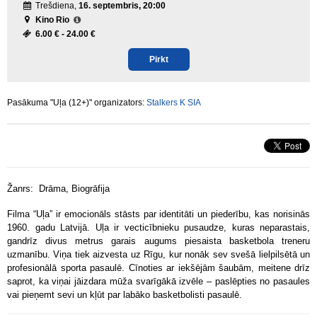
Trešdiena,
16. septembris, 20:00
Kino Rio
6.00 € -
24.00 €
Pirkt
Pasākuma "Uļa (12+)" organizators:
Stalkers K SIA
Žanrs: Drāma, Biogrāfija
Filma “Uļa” ir emocionāls stāsts par identitāti un piederību, kas norisinās
1960. gadu Latvijā. Uļa ir vecticībnieku pusaudze, kuras neparastais,
gandrīz divus metrus garais augums piesaista basketbola treneru
uzmanību. Viņa tiek aizvesta uz Rīgu, kur nonāk sev svešā lielpilsētā un
profesionālā sporta pasaulē. Cīnoties ar iekšējām šaubām, meitene drīz
saprot, ka viņai jāizdara mūža svarīgākā izvēle – paslēpties no pasaules
vai pieņemt sevi un kļūt par labāko basketbolisti pasaulē.