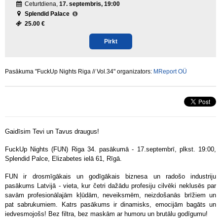
Ceturtdiena,
17. septembris, 19:00
Splendid Palace
25.00 €
Pirkt
Pasākuma "FuckUp Nights Riga // Vol.34" organizators:
MReport OÜ
Gaidīsim Tevi un Tavus draugus!
FuckUp Nights (FUN) Riga 34. pasākumā - 17.septembrī, plkst. 19:00,
Splendid Palce, Elizabetes ielā 61, Rīgā.
FUN ir drosmīgākais un godīgākais biznesa un radošo industriju
pasākums Latvijā - vieta, kur četri dažādu profesiju cilvēki neklusēs par
savām profesionālajām kļūdām, neveiksmēm, neizdošanās brīžiem un
pat sabrukumiem. Katrs pasākums ir dinamisks, emocijām bagāts un
iedvesmojošs! Bez filtra, bez maskām ar humoru un brutālu godīgumu!