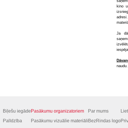
saņemt
kino u
izsnie
adresi
materi
Ja dā
saņemš
izvēlē
iespēja
Dāvanu
naudu.
Biļešu iegāde
Pasākumu organizatoriem
Par mums
Lie
Palīdzība
Pasākumu vizuālie materiāli
BezRindas logo
Pri