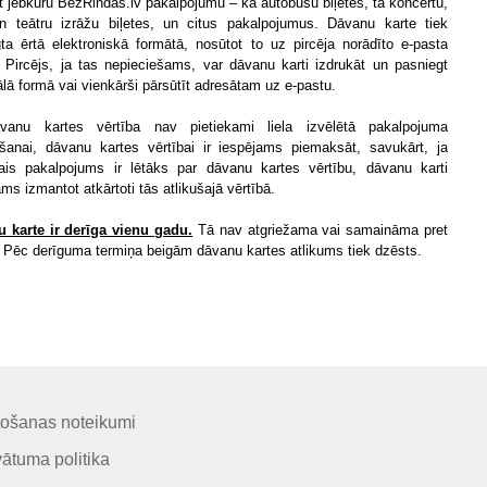
 jebkuru BezRindas.lv pakalpojumu – kā autobusu biļetes, tā koncertu,
n teātru izrāžu biļetes, un citus pakalpojumus. Dāvanu karte tiek
gta ērtā elektroniskā formātā, nosūtot to uz pircēja norādīto e-pasta
. Pircējs, ja tas nepieciešams, var dāvanu karti izdrukāt un pasniegt
ālā formā vai vienkārši pārsūtīt adresātam uz e-pastu.
vanu kartes vērtība nav pietiekami liela izvēlētā pakalpojuma
anai, dāvanu kartes vērtībai ir iespējams piemaksāt, savukārt, ja
tais pakalpojums ir lētāks par dāvanu kartes vērtību, dāvanu karti
ms izmantot atkārtoti tās atlikušajā vērtībā.
 karte ir derīga vienu gadu.
Tā nav atgriežama vai samaināma pret
 Pēc derīguma termiņa beigām dāvanu kartes atlikums tiek dzēsts.
tošanas noteikumi
vātuma politika