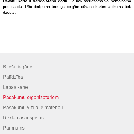
Dāvanu karte ir derīga vienu gadu.
Tā nav atgriežama vai samaināma
pret naudu. Pēc derīguma termiņa beigām dāvanu kartes atlikums tiek
dzēsts.
Biļešu iegāde
Palīdzība
Lapas karte
Pasākumu organizatoriem
Pasākumu vizuālie materiāli
Reklāmas iespējas
Par mums