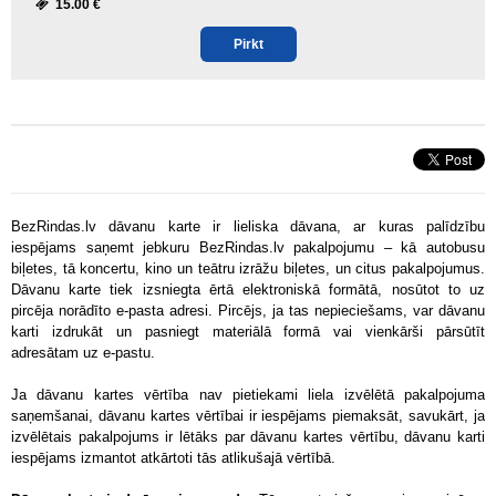
15.00 €
Pirkt
BezRindas.lv dāvanu karte ir lieliska dāvana, ar kuras palīdzību
iespējams saņemt jebkuru BezRindas.lv pakalpojumu – kā autobusu
biļetes, tā koncertu, kino un teātru izrāžu biļetes, un citus pakalpojumus.
Dāvanu karte tiek izsniegta ērtā elektroniskā formātā, nosūtot to uz
pircēja norādīto e-pasta adresi. Pircējs, ja tas nepieciešams, var dāvanu
karti izdrukāt un pasniegt materiālā formā vai vienkārši pārsūtīt
adresātam uz e-pastu.
Ja dāvanu kartes vērtība nav pietiekami liela izvēlētā pakalpojuma
saņemšanai, dāvanu kartes vērtībai ir iespējams piemaksāt, savukārt, ja
izvēlētais pakalpojums ir lētāks par dāvanu kartes vērtību, dāvanu karti
iespējams izmantot atkārtoti tās atlikušajā vērtībā.