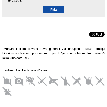
24.00 €
Pirkt
Uzdāvini lielisku dāvanu savai ģimenei vai draugiem, skolas, studiju
biedriem vai biznesa partneriem – apmeklējumu uz jebkuru filmu, jebkurā
laikā kinoteātrī RIO.
Pasākumā aizliegts ienest/ievest: