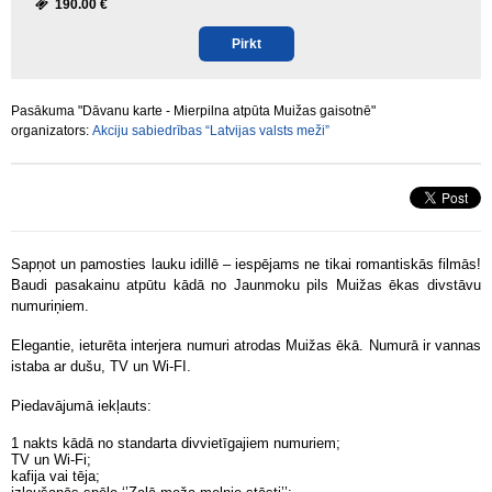
190.00 €
Pirkt
Pasākuma "Dāvanu karte - Mierpilna atpūta Muižas gaisotnē"
organizators:
Akciju sabiedrības “Latvijas valsts meži”
Sapņot un pamosties lauku idillē – iespējams ne tikai romantiskās filmās!
Baudi pasakainu atpūtu kādā no Jaunmoku pils Muižas ēkas divstāvu
numuriņiem.
Elegantie, ieturēta interjera numuri atrodas Muižas ēkā. Numurā ir vannas
istaba ar dušu, TV un Wi-FI.
Piedavājumā iekļauts:
1 nakts kādā no standarta divvietīgajiem numuriem;
TV un Wi-Fi;
kafija vai tēja;