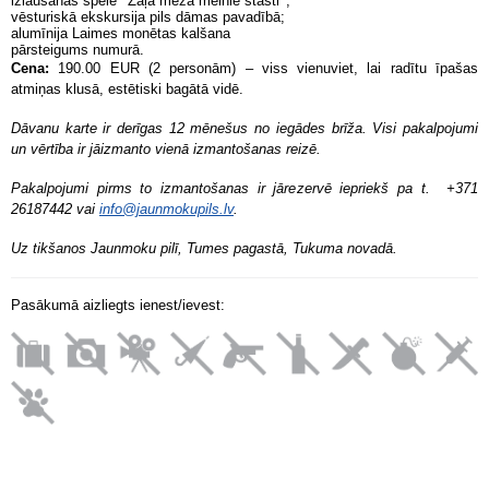
izlaušanās spēle ‘’Zaļā meža melnie stāsti’’;
vēsturiskā ekskursija pils dāmas pavadībā;
alumīnija Laimes monētas kalšana
pārsteigums numurā.
Cena:
190.00 EUR (2 personām) – viss vienuviet, lai radītu īpašas
atmiņas klusā, estētiski bagātā vidē.
Dāvanu karte ir derīgas 12 mēnešus no iegādes brīža. Visi pakalpojumi
un vērtība ir jāizmanto vienā izmantošanas reizē.
Pakalpojumi pirms to izmantošanas ir jārezervē iepriekš pa t. +371
26187442 vai
info@jaunmokupils.lv
.
Uz tikšanos Jaunmoku pilī, Tumes pagastā, Tukuma novadā.
Pasākumā aizliegts ienest/ievest: