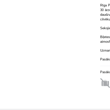
Rīga P
30 ārz
daudzv
cilvēk
Sekoj
Biļetes
atmosf
Uzmanī
Pasāku
Pasāku