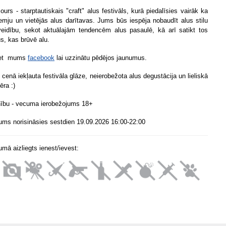
ours - starptautiskais "craft" alus festivāls, kurā piedalīsies vairāk ka
emju un vietējās alus darītavas. Jums būs iespēja nobaudīt alus stilu
eidību, sekot aktuālajām tendencēm alus pasaulē, kā arī satikt tos
us, kas brūvē alu.
iet mums
facebook
lai uzzinātu pēdējos jaunumus.
 cenā iekļauta festivāla glāze, neierobežota alus degustācija un lieliskā
ēra :)
bu - vecuma ierobežojums 18+
ms norisināsies sestdien 19.09.2026 16:00-22:00
mā aizliegts ienest/ievest: