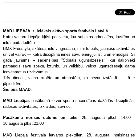
MAD LIEPĀJA ir lielākais aktīvo sporta festivāls Latvijā.
Katru vasaru Liepāja kļūst par vietu, kur satiekas adrenalīns, kustība un
ielu sporta kultūra.
BMX Freestyle, skūtera, ielu vingrošana, mini futbols, jauniešu aktivitātes
un vēl vairāk — katra disciplīna ienes savu enerģiju, stilu un emocijas. Šī
gada jaunums – sacensības "Stiprais ugunsdzēsējs", kur dalībnieki
pārbaudīs savu spēku, izturību un veiklību, veicot ugunsdzēsēju darba
iedvesmotus uzdevumus.
Trīs dienas, viena pilsēta un atmosfēra, ko nevar izstāstīt — tā ir
jāpiedzīvo.
Šis būs MAAD.
MAD Liepājas
pasākumā ietver sporta sacensības dažādās disciplīnās,
radošas aktivitātes, izklaides, šovi uc.
Pasākuma norises datums un laiks:
28. augusta plkst. 14:00 -
30.augusta plkst.21:00
MAD Liepāja festivāla ietvaros piektdien, 28. augustā, norisināsies