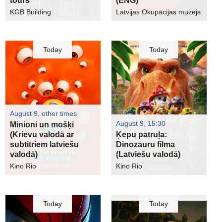
tours
(ENG)
KGB Building
Latvijas Okupācijas muzejs
Today
Today
August 9, other times
August 9, 15:30
Minioni un mošķi
(Krievu valodā ar
Ķepu patruļa:
subtitriem latviešu
Dinozauru filma
valodā)
(Latviešu valodā)
Kino Rio
Kino Rio
Today
Today