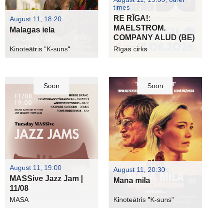
times
RE RĪGA!:
August 11, 18:20
MAELSTROM.
Malagas iela
COMPANY ALUD (BE)
Kinoteātris "K-suns"
Rīgas cirks
Soon
Soon
August 11, 19:00
August 11, 20:30
MASSive Jazz Jam |
Mana mīla
11/08
MASA
Kinoteātris "K-suns"