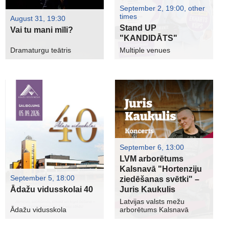
September 2, 19:00, other
times
August 31, 19:30
Stand UP
Vai tu mani mīli?
"KANDIDĀTS"
Dramaturgu teātris
Multiple venues
September 6, 13:00
LVM arborētums
Kalsnavā "Hortenziju
September 5, 18:00
ziedēšanas svētki" –
Ādažu vidusskolai 40
Juris Kaukulis
Latvijas valsts mežu
Ādažu vidusskola
arborētums Kalsnavā