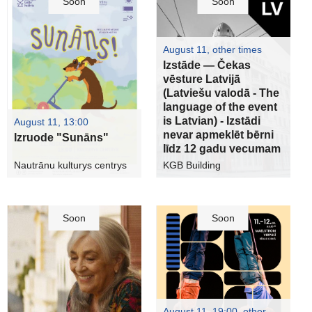
Soon
Soon
August 11, other times
Izstāde — Čekas
vēsture Latvijā
(Latviešu valodā - The
language of the event
is Latvian) - Izstādi
August 11, 13:00
nevar apmeklēt bērni
Izruode "Sunāns"
līdz 12 gadu vecumam
Nautrānu kulturys centrys
KGB Building
Soon
Soon
August 11, 19:00, other