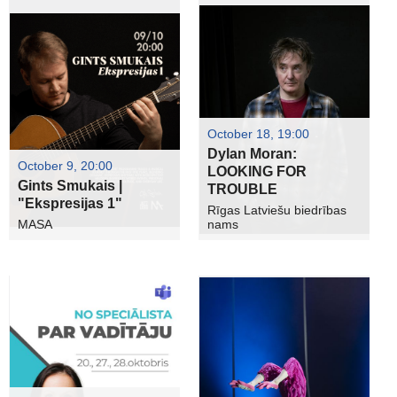
October 18, 19:00
Dylan Moran:
October 9, 20:00
LOOKING FOR
Gints Smukais |
TROUBLE
"Ekspresijas 1"
Rīgas Latviešu biedrības
MASA
nams