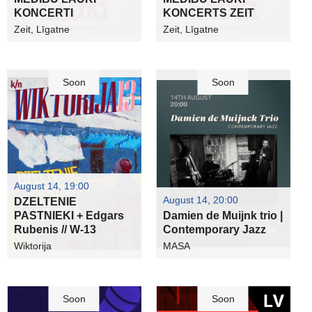
KONCERTI
KONCERTS ZEIT
Zeit, Līgatne
Zeit, Līgatne
Soon
Soon
August 14, 19:00
August 14, 20:00
DZELTENIE
PASTNIEKI + Edgars
Damien de Muijnk trio |
Rubenis // W-13
Contemporary Jazz
Wiktorija
MASA
Soon
Soon