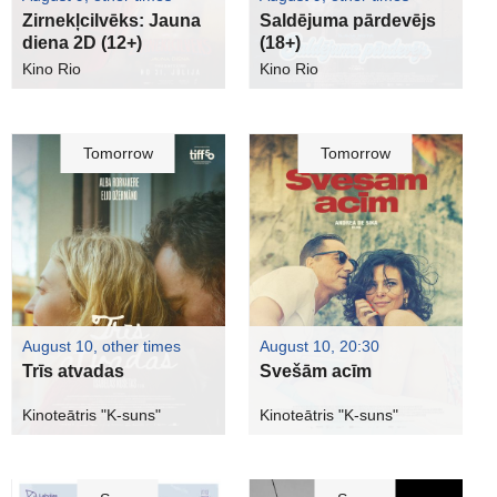
Zirnekļcilvēks: Jauna
Saldējuma pārdevējs
diena 2D (12+)
(18+)
Kino Rio
Kino Rio
Tomorrow
Tomorrow
August 10, other times
August 10, 20:30
Trīs atvadas
Svešām acīm
Kinoteātris "K-suns"
Kinoteātris "K-suns"