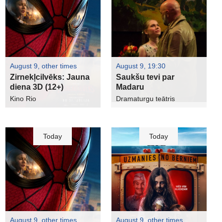
August 9, other times
August 9, 19:30
Zirnekļcilvēks: Jauna
Saukšu tevi par
diena 3D (12+)
Madaru
Kino Rio
Dramaturgu teātris
Today
Today
August 9, other times
August 9, other times