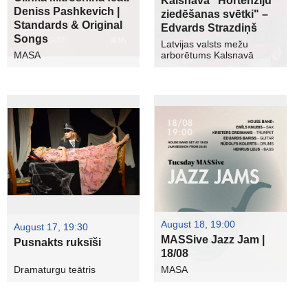
Kalsnavā "Hortenziju
Deniss Pashkevich |
ziedēšanas svētki" –
Standards & Original
Edvards Strazdiņš
Songs
Latvijas valsts mežu
MASA
arborētums Kalsnavā
August 18, 19:00
August 17, 19:30
MASSive Jazz Jam |
Pusnakts ruksīši
18/08
Dramaturgu teātris
MASA