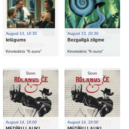
August 13, 18:30
August 13, 20:30
Ielūgums
Bezgalīgā zilgme
Kinoteātris "K-suns"
Kinoteātris "K-suns"
Soon
Soon
August 14, 18:00
August 14, 18:00
MEDĪBU LAUKI
MEDĪBU LAUKI