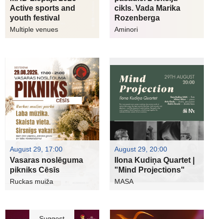
Active sports and
cikls. Vada Marika
youth festival
Rozenberga
Multiple venues
Aminori
August 29, 17:00
August 29, 20:00
Vasaras noslēguma
Ilona Kudiņa Quartet |
pikniks Cēsīs
"Mind Projections"
Ruckas muiža
MASA
Suggest