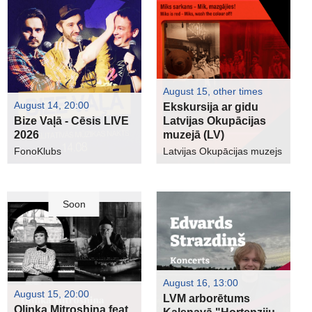
August 15, other times
August 14, 20:00
Ekskursija ar gidu
Bize Vaļā - Cēsis LIVE
Latvijas Okupācijas
2026
muzejā (LV)
FonoKlubs
Latvijas Okupācijas muzejs
Soon
August 16, 13:00
August 15, 20:00
LVM arborētums
Olinka Mitroshina feat.