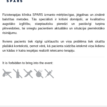
Fizioterapijas klīnika SPARS izmanto mērķtiecīgas, jēgpilnas un zinātnē
balstītas metodes. Tās speciālisti ir kritiski domājoši, ar kvalitatīvu
augstāko izglītību, starptautisku pieredzi un pastāvīgi turpina
pilnveidoties, lai sniegtu pacientiem aktuālāko un situācijai piemērotāko
risinājumu.
Ikviens
pacients tiek rūpīgi uzklausīts un viņa problēma tiek skatīta
plašākā kontekstā, ņemot vērā, kā pacienta sūdzība ietekmē viņa ikdienu
un kādas ir katra iespējas realizēt ieteicamo terapiju.
It is forbidden to bring into the event: