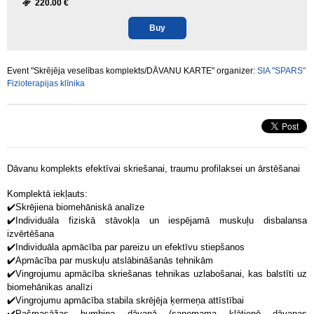
220.00 €
Buy
Event "Skrējēja veselības komplekts/DĀVANU KARTE" organizer:
SIA "SPARS"
Fizioterapijas klīnika
Dāvanu komplekts efektīvai skriešanai, traumu profilaksei un ārstēšanai
Komplektā iekļauts:
✔️
Skrējiena biomehāniskā analīze
✔️
Individuāla fiziskā stāvokļa un iespējamā muskuļu disbalansa
izvērtēšana
✔️
Individuāla apmācība par pareizu un efektīvu stiepšanos
✔️
Apmācība par muskuļu atslābināšanās tehnikām
✔️
Vingrojumu apmācība skriešanas tehnikas uzlabošanai, kas balstīti uz
biomehānikas analīzi
✔️
Vingrojumu apmācība stabila skrējēja ķermeņa attīstībai
✔️Pašmasāžas bumbiņa dāvanā (saņemama klātienē dāvanas