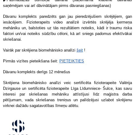
saņēmējam vai arī dāvinātājam pirms dāvanas pasniegšanas)
Dāvanu komplekts paredzēts gan jau pieredzējušiem skrējējiem, gan
iesācējiem. Fizioterapeits video analīzē izvērtēs skrējēja ķermeņa
mehāniku un, balstoties uz tās rezultātiem noteiks, kādi ir traumu riska
faktori un/vai noteiks sūdzību cēloni, kā arī sniegs padomus efektīvākai
skriešanai.
Vairāk par skrējiena biomehānisko analīzi
šeit
!
Pirmās vizītes pieteikšana šeit:
PIETEIKTIES
Dāvanu komplekts derīgs 12 mēnešus
Skrējiena biomehānisko analīzi veic sertificēta fizioterapeite Valērija
Dzirgause un sertificēta fizioterapeite Līga Līdumniece- Šulce, kas savu
interesi par skriešanas mehāniku attīstījusi līdz maģistra darba
pētījumam, vada skriešanas treniņus un palīdzējusi uzlabot skrējienu
virknei dažādu sagatavotības līmeņu atlētu.