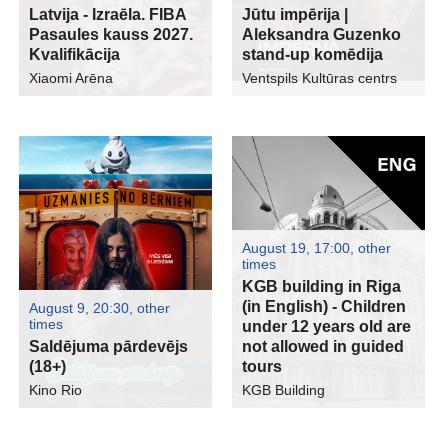
Latvija - Izraēla. FIBA
Jūtu impērija |
Pasaules kauss 2027.
Aleksandra Guzenko
Kvalifikācija
stand-up komēdija
Xiaomi Arēna
Ventspils Kultūras centrs
August 19, 17:00
,
other
times
KGB building in Riga
(in English) - Children
August 9, 20:30
,
other
times
under 12 years old are
Saldējuma pārdevējs
not allowed in guided
(18+)
tours
Kino Rio
KGB Building