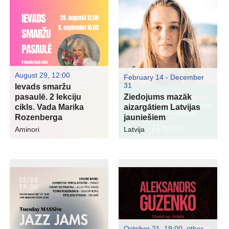
August 29, 12:00
February 14 - December
31
Ievads smaržu
pasaulē. 2 lekciju
Ziedojums mazāk
cikls. Vada Marika
aizargātiem Latvijas
Rozenberga
jauniešiem
Aminori
Latvija
October 21, 19:00
,
other