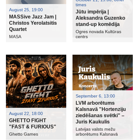
times
August 25, 19:00
Jūtu impērija |
MASSive Jazz Jam |
Aleksandra Guzenko
Christos Yerolatsitis
stand-up komēdija
Quartet
Ogres novada Kultūras
MASA
centrs
September 6, 13:00
LVM arborētums
Kalsnavā "Hortenziju
August 22, 18:00
ziedēšanas svētki" –
GHETTO FIGHT
Juris Kaukulis
"FAST & FURIOUS"
Latvijas valsts mežu
Ghetto Games
arborētums Kalsnavā