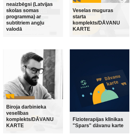
neaizbēgsi (Latvijas
skolas somas
Veselas muguras
programma) ar
starta
subtitriem angļu
komplekts/DĀVANU
valodā
KARTE
Biroja darbinieka
veselības
komplekts/DĀVANU
Fizioterapijas klīnikas
KARTE
"Spars" dāvanu karte