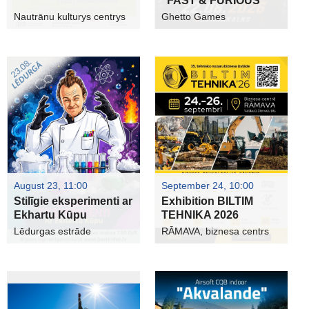
"FAST & FURIOUS"
Nautrānu kulturys centrys
Ghetto Games
August 23, 11:00
September 24, 10:00
Stilīgie eksperimenti ar
Exhibition BILTIM
Ekhartu Kūpu
TEHNIKA 2026
Lēdurgas estrāde
RĀMAVA, biznesa centrs