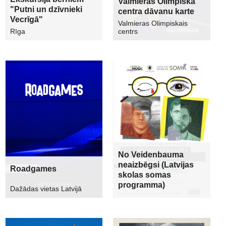
Valmieras Olimpiskā
"Putni un dzīvnieki
centra dāvanu karte
Vecrīgā"
Valmieras Olimpiskais
Rīga
centrs
No Veidenbauma
neaizbēgsi (Latvijas
Roadgames
skolas somas
programma)
Dažādas vietas Latvijā