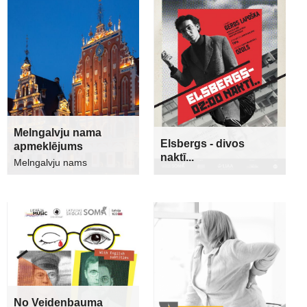
Melngalvju nama
Elsbergs - divos
apmeklējums
naktī...
Melngalvju nams
No Veidenbauma