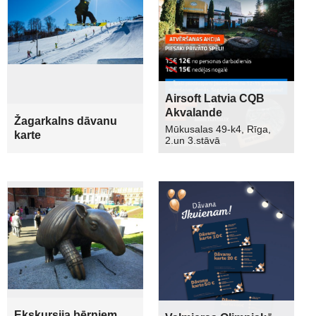
Airsoft Latvia CQB
Akvalande
Žagarkalns dāvanu
Mūkusalas 49-k4, Rīga,
karte
2.un 3.stāvā
Ekskursija bērniem