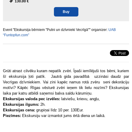
130.00 €
Buy
Event "Ekskursija bērniem "Putni un dzīvnieki Vecrīgā"" organizer:
UAB
“Funtopfun.com”
Grūti atrast cilvēku kuram nepatīk zvēri. Īpaši iemīlējuši tos bērni, kuriem
šī ekskursija ļoti patīk. Jautrā gida pavadībā uzzināsi daudz par
Vecrīgas dzīvniekiem. Vai zini kapēc namus rotā zvēru seni dekorāciju
motīvi? Kāpēc Rīgas vēsturē zvēri ieņem tik lielu nozīmi? Ekskursijas
laika par katru atbildi saņemsi balva saldu kārumiņu.
Ekskursijas valoda pec izvēles:
latviešu, krievu, angļu,
Ekskursijas ilgums:
2h.
Ekskursijas cena:
grupiņai līdz 10 per. 130Eur.
Piezīmes:
Ekskursiju var izmantot jums ērtā diena un laikā.