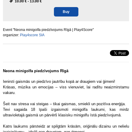
10.00 € -
13.00 €
Buy
Event "Neona minigolfa piedzīvojums Rīgā | Play4Score"
organizer:
Play4score SIA
Neona minigolfa piedzīvojums Rīgā
Ienirsti gaismās un piedzīvo jautrību kopā ar draugiem vai ģimeni!
Krāsas, mūzika un emocijas – viss vienuviet, lai radītu neaizmirstamu
vakaru.
Šeit nav stresa vai steigas – tikai gaismas, smiekli un pozitīva enerģija.
Tevi sagaida 18 īpaši izgaismoti minigolfa laukumi, kas mirdz
ultravioletajā gaismā un pārvērš klasisku minigolfu īstā piedzīvojumā.
Katrs laukums pārsteidz ar spilgtām krāsām, oriģinālu dizainu un nelielu
izaicinājumu – ideāli gan draugiem, gan ģimenei.