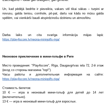
Un, kad pēdējā bedrīte ir pieveikta, vakars vēl tikai sākas – turpini ar
novusu, galda tenisu, cornhole, pit-pat, dartu vai kādu no mūsu galda
spēlēm, vai vienkārši baudi atspirdzinošu dzērienu un atmosfēru.
Darba laiks un cita svarīga informācija mājas lapā:
https://play4score.lv/neona-minigolfs-riga/
Неоновое приключение в мини-гольфе в Риге
Место проведения: "Play4score", Rīga, Daugavgrīvas iela 72, 2-й этаж
(вход со стороны магазина "top!").
Часы работы и дополнительная информация на сайте:
https://play4score.lv/neona-minigolfs-riga/
Стоимость билетов:
10 € — игра в неоновый мини-гольф для детей до 14 лет
(включительно).
13 € — игра в неоновый мини-гольф для взрослых.