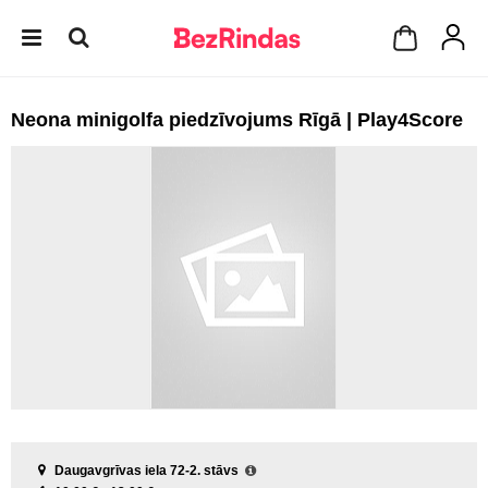
Neona minigolfa piedzīvojums Rīgā | Play4Score
Daugavgrīvas iela 72-2. stāvs