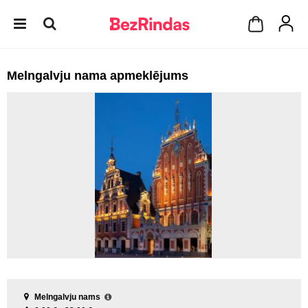
Melngalvju nama apmeklējums
Melngalvju nams