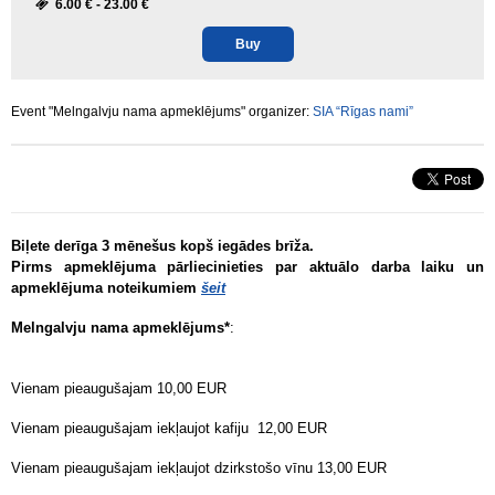
6.00 € -
23.00 €
Buy
Event "Melngalvju nama apmeklējums" organizer:
SIA “Rīgas nami”
Biļete derīga 3 mēnešus kopš iegādes brīža.
Pirms apmeklējuma pārliecinieties par aktuālo darba laiku un
apmeklējuma noteikumiem
šeit
Melngalvju nama apmeklējums*
:
Vienam pieaugušajam 10,00 EUR
Vienam pieaugušajam iekļaujot kafiju 12,00 EUR
Vienam pieaugušajam iekļaujot dzirkstošo vīnu 13,00 EUR