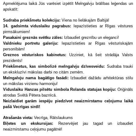
Apmeklējuma laikā Jūs varēsiet izpētīt Melngalvju brālības leģendas un
apskatīt:
Sudraba priekšmetu kolekciju:
Viena no lielākajām Baltijā!
14. gadsimta viduslaiku pagrabus:
Iepazīstieties ar Rīgas vēstures
pirmsākumiem!
Pasakaini greznās svētku zāles:
Izbaudiet greznību un eleganci!
Valdnieku portretu galeriju:
Iepazīstieties ar Rīgas vēsturiskajām
personībām!
Greznos vēsturiskos kabinetus:
Uzziniet, kā šeit strādāja Valsts
prezidents!
Priekšmetus, kas simbolizē melngalvju dzīvesveidu:
Sudraba trauki
un ekskluzīvi mākslas darbi no citām zemēm.
Melngalvju nama bagātīgo fasādi:
Izbaudiet dažādu arhitektūras stilu
un mākslas virzienu harmoniju!
Viduslaiku Hanzas pilsētu simbola Rolanda statujas kopiju:
Oriģināls
atrodas Svētā Pētera baznīcā.
Neizlaidiet garām iespēju piedzīvot neaizmirstamu ceļojumu laikā
pašā Vecrīgas sirdī!
Atrašanās vieta:
Vecrīga, Rātslaukums
Biļetes un ekskursijas:
Rezervējiet jau tagad un izbaudiet
neaizmirstamu ceļojumu pagātnē!