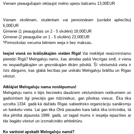
Vienam pieaugušajam iekļaujot melno upeņu balzamu 13,00EUR
Vienam skolēnam, studentam vai pensionāram (uzrādot apliecību)
6,00EUR
Ģimenei (1 pieaugušais un 2 - 5 skolēni) 18,00EUR
Ģimenei (2 pieaugušie un 1 - 5 skolēni) 23,00EUR
*Pirmsskolas vecuma bērniem ieeja ir bez maksas
.
Ieejiet vienā no krāšņākajām vietām Rīgā!
Vai meklējat neaizmirstamu
pieredzi Rīgā? Melngalvju nams, kas atrodas pašā Vecrīgas sirdī, ir viena
no iespaidīgākajām un greznākajām ēkām pilsētā. Šī vēsturiskā vieta ir
īsts dārgums, kas glabā liecības par unikālo Melngalvju brālību un Rīgas
vēsturi.
Atklājiet Melngalvju nama noslēpumus!
Melngalvju nams ir bijis liecinieks daudziem vēsturiskiem notikumiem un
gadsimtiem ilgi priecējis gan rīdziniekus, gan pilsētas viesus. Ēka tika
uzcelta 1334. gadā kā dažādu Rīgas sabiedrisko organizāciju sanāksmju
un banketu vieta. Lai gan ēka Otrā pasaules kara laikā tika iznīcināta, tā
tika pilnībā atjaunota 1999. gadā, un tagad mums ir iespēja iepazīties ar
tās bagāto vēsturi un izsmalcināto arhitektūru.
Ko varēsiet apskatīt Melngalvju namā?