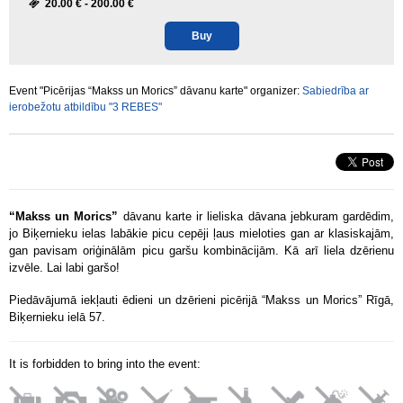
20.00 € -
200.00 €
Buy
Event "Picērijas “Makss un Morics” dāvanu karte" organizer:
Sabiedrība ar
ierobežotu atbildību "3 REBES"
“Makss un Morics”
dāvanu karte ir lieliska dāvana jebkuram gardēdim,
jo Biķernieku ielas labākie picu cepēji ļaus mieloties gan ar klasiskajām,
gan pavisam oriģinālām picu garšu kombinācijām. Kā arī liela dzērienu
izvēle. Lai labi garšo!
Piedāvājumā iekļauti ēdieni un dzērieni picērijā “Makss un Morics” Rīgā,
Biķernieku ielā 57.
It is forbidden to bring into the event: