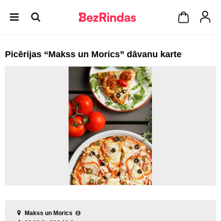
Picērijas “Makss un Morics” dāvanu karte
Makss un Morics