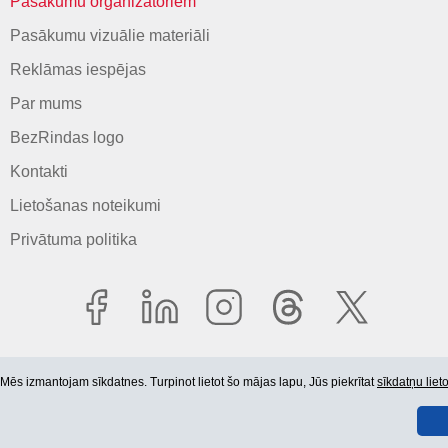
Pasākumu organizatoriem
Pasākumu vizuālie materiāli
Reklāmas iespējas
Par mums
BezRindas logo
Kontakti
Lietošanas noteikumi
Privātuma politika
Mēs izmantojam sīkdatnes. Turpinot lietot šo mājas lapu, Jūs piekrītat
sīkdatņu lie
© 2006-2026 SIA "BEZRINDAS.LV".