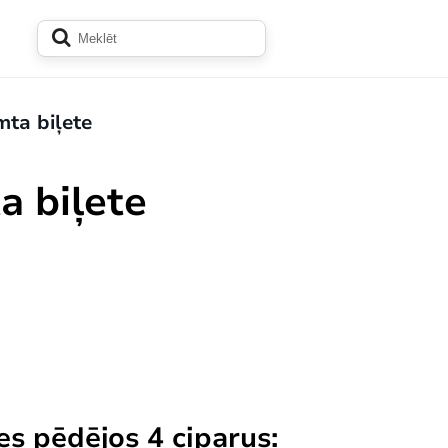
ta biļete
 biļete
tes
pēdējos
4 ciparus: