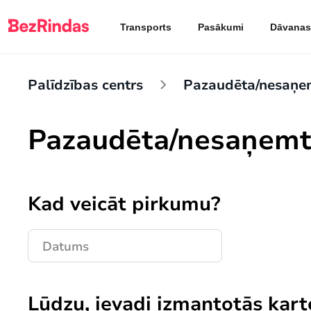
Transports
Pasākumi
Dāvanas
Palīdzības centrs
Pazaudēta/nesaņem
Pazaudēta/nesaņemta
Kad veicāt pirkumu?
Lūdzu, ievadi izmantotās kar