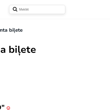
ta biļete
 biļete
D"