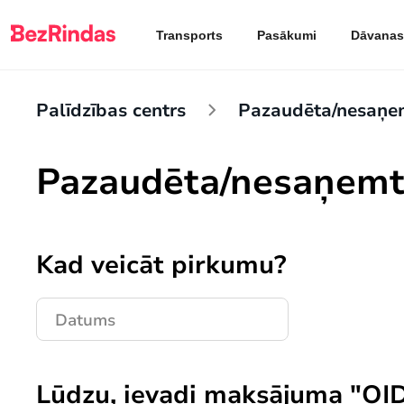
Transports
Pasākumi
Dāvanas
Palīdzības centrs
Pazaudēta/nesaņem
Pazaudēta/nesaņemta
Kad veicāt pirkumu?
Lūdzu, ievadi maksājuma "OI