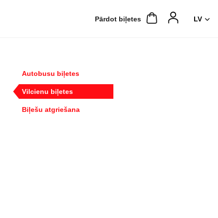
Pārdot biļetes
Autobusu biļetes
Vilcienu biļetes
Biļešu atgriešana