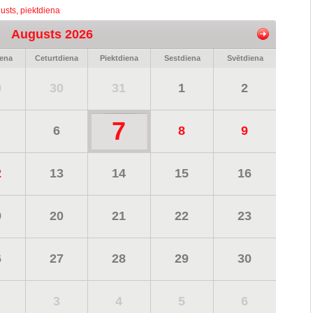
usts, piektdiena
Augusts 2026
iena
Ceturtdiena
Piektdiena
Sestdiena
Svētdiena
9
30
31
1
2
7
6
8
9
2
13
14
15
16
9
20
21
22
23
6
27
28
29
30
3
4
5
6