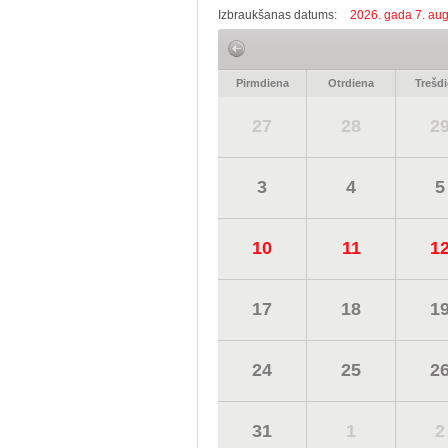
Izbraukšanas datums:
2026. gada 7. aug
Pirmdiena
Otrdiena
Trešd
27
28
2
3
4
5
10
11
1
17
18
1
24
25
2
31
1
2