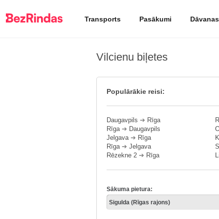
Transports
Pasākumi
Dāvanas
Vilcienu biļetes
Populārākie reisi:
Daugavpils
➔
Rīga
R
Rīga
➔
Daugavpils
O
Jelgava
➔
Rīga
K
Rīga
➔
Jelgava
S
Rēzekne 2
➔
Rīga
L
Sākuma pietura: