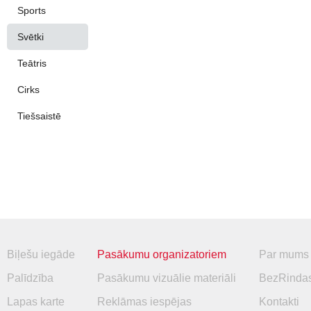
Sports
Svētki
Teātris
Cirks
Tiešsaistē
Biļešu iegāde
Pasākumu organizatoriem
Par mums
Palīdzība
Pasākumu vizuālie materiāli
BezRindas
Lapas karte
Reklāmas iespējas
Kontakti