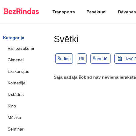
Transports
Pasākumi
Dāvanas
Svētki
Kategorija
Visi pasākumi
Šodien
Rīt
Šonedēļ
Ģimenei
Ekskursijas
Šajā sadaļā šobrīd nav neviena ieraksta
Komēdija
Izstādes
Kino
Mūzika
Semināri