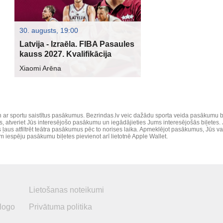
30. augusts, 19:00
Latvija - Izraēla. FIBA Pasaules
kauss 2027. Kvalifikācija
Xiaomi Arēna
 ar sportu saistītus pasākumus. Bezrindas.lv veic dažādu sporta veida pasākumu biļeš
, atveriet Jūs interesējošo pasākumu un iegādājieties Jums interesējošās biļetes. 
 kas ļaus atfiltrēt teātra pasākumus pēc to norises laika. Apmeklējot pasākumus, Jūs v
iespēju pasākumu biļetes pievienot arī lietotnē Apple Wallet.
Lietošanas noteikumi
logo
Privātuma politika