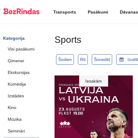
Transports
Pasākumi
Dāvanas
Sports
Kategorija
Visi pasākumi
Šodien
Rīt
Šonedēļ
Ģimenei
Ekskursijas
Iesakām
Komēdija
Izstādes
Kino
Mūzika
Semināri