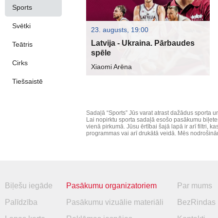
Sports
Svētki
23. augusts, 19:00
Latvija - Ukraina. Pārbaudes
Teātris
spēle
Cirks
Xiaomi Arēna
Tiešsaistē
Sadaļā “Sports” Jūs varat atrast dažādus sporta un
Lai nopirktu sporta sadaļā esošo pasākumu biļetes
vienā pirkumā. Jūsu ērtībai šajā lapā ir arī filtri,
programmas vai arī drukātā veidā. Mēs nodrošinām 
Biļešu iegāde
Pasākumu organizatoriem
Par mums
Palīdzība
Pasākumu vizuālie materiāli
BezRindas 