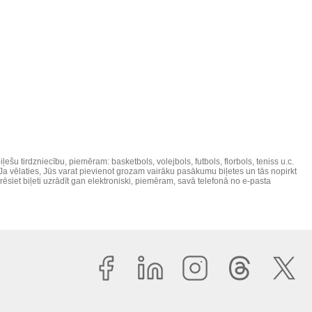
u tirdzniecību, piemēram: basketbols, volejbols, futbols, florbols, teniss u.c.
Ja vēlaties, Jūs varat pievienot grozam vairāku pasākumu biļetes un tās nopirkt
arēsiet biļeti uzrādīt gan elektroniski, piemēram, savā telefonā no e-pasta