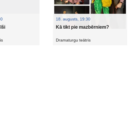
30
18. augusts, 19:30
īši
Kā tikt pie mazbērniem?
is
Dramaturgu teātris