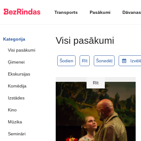
Transports
Pasākumi
Dāvanas
Visi pasākumi
Kategorija
Visi pasākumi
Šodien
Rīt
Šonedēļ
Ģimenei
Ekskursijas
Rīt
Komēdija
Izstādes
Kino
Mūzika
Semināri