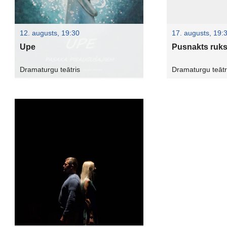
12. augusts, 19:30
17. augusts, 19:
Upe
Pusnakts ruks
Dramaturgu teātris
Dramaturgu teātr