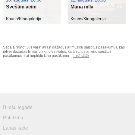
10. augusts, 20:30
11. augusts, 20:30
Svešām acīm
Mana mīla
Ksuns/Kinogalerija
Ksuns/Kinogalerija
Sadaļā “Kino” Jūs varat atrast dažādus ar mūziku saistītus pasākumus, kas
ietver dažādas filmas un kinofestivālus, kā arī citus ar kino saistītus
pasākumus. Lai nopirktu kino pasākumu...
Lasīt tālāk
Biļešu iegāde
Palīdzība
Lapas karte