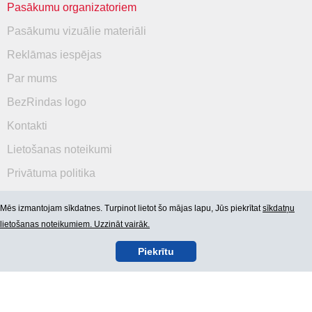
Pasākumu organizatoriem
Pasākumu vizuālie materiāli
Reklāmas iespējas
Par mums
BezRindas logo
Kontakti
Lietošanas noteikumi
Privātuma politika
Mēs izmantojam sīkdatnes. Turpinot lietot šo mājas lapu, Jūs piekrītat
sīkdatņu
lietošanas noteikumiem. Uzzināt vairāk.
Piekrītu
© 2006-2026 SIA "BEZRINDAS.LV".