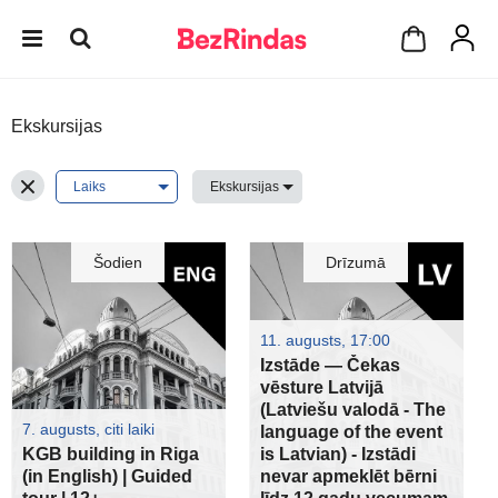
Ekskursijas
Šodien
Drīzumā
11. augusts, 17:00
Izstāde — Čekas
vēsture Latvijā
(Latviešu valodā - The
7. augusts, citi laiki
language of the event
KGB building in Riga
is Latvian) - Izstādi
(in English) | Guided
nevar apmeklēt bērni