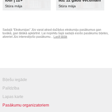
tour | 12+
līdz 12 gadu vecumam
Stūra māja
Stūra māja
Sadaļā “Ekskursijas” Jūs varat atrast dažādus ekskursiju pasākumus gan
tuvākā, gan tālākā apkārtnē. Lai nopirktu šajā sadaļā esošo pasākumu biļetes,
atveriet Jūs interesējošo pasākumu...
Lasīt tālāk
Biļešu iegāde
Palīdzība
Lapas karte
Pasākumu organizatoriem